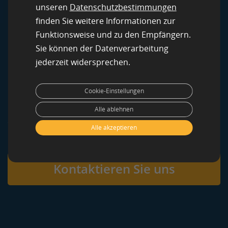
unseren
Datenschutzbestimmungen
erprobten Plattform und einer globalen
finden Sie weitere Informationen zur
Crowd von über 10 Millionen Clickworkern
Funktionsweise und zu den Empfängern.
liefern wir strukturierte, verlässliche
Sie können der Datenverarbeitung
jederzeit widersprechen.
Ergebnisse. Durch unsere smarten
Crowdsourcing-Lösungen erhalten Sie genau
Cookie-Einstellungen
die Daten, die Sie benötigen – skalierbar,
Alle ablehnen
schnell und flexibel.
Alle akzeptieren
Kontaktieren Sie uns