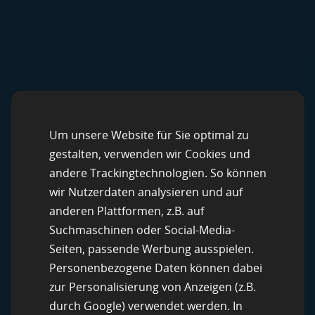
Um unsere Website für Sie optimal zu
CROWDSOURCING-LÖSUNGEN
gestalten, verwenden wir Cookies und
Skalierbare
andere Trackingtechnologien. So können
wir Nutzerdaten analysieren und auf
Datenservices –
anderen Plattformen, z.B. auf
weltweit, schnell,
Suchmaschinen oder Social-Media-
Seiten, passende Werbung ausspielen.
zuverlässig
Personenbezogene Daten können dabei
zur Personalisierung von Anzeigen (z.B.
Mit qualitätsgesicherten Prozessen, unserer
durch Google) verwendet werden. In