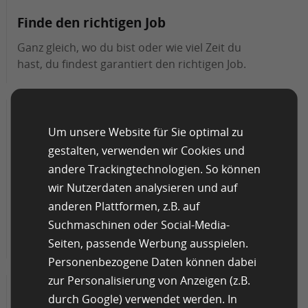
Finde den richtigen Job
Ganz gleich, wo du bist oder wie viel Zeit du
hast, du findest garantiert den richtigen Job.
Um unsere Website für Sie optimal zu
Nie wieder einen Job verpassen
gestalten, verwenden wir Cookies und
andere Trackingtechnologien. So können
Aktiviere Push-Benachrichtigungen in der
wir Nutzerdaten analysieren und auf
Clickworker-App und wir informieren dich
anderen Plattformen, z.B. auf
sofort, wenn ein neuer Job verfügbar ist. Auf
diese Weise verpasst du keine Gelegenheit
Suchmaschinen oder Social-Media-
mehr!
Seiten, passende Werbung ausspielen.
Personenbezogene Daten können dabei
zur Personalisierung von Anzeigen (z.B.
durch Google) verwendet werden. In