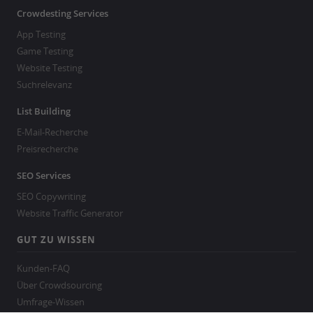
Crowdesting Services
App Testing
Game Testing
Website Testing
Suchrelevanz
List Building
E-Mail-Recherche
Preisrecherche
SEO Services
SEO Copywriting
Website Traffic Generator
GUT ZU WISSEN
Kunden-FAQ
Über Crowdsourcing
Umfrage-Wissen