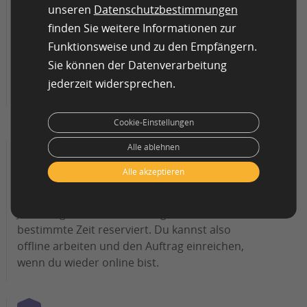
unseren
Datenschutzbestimmungen
Habe deinen Kontostand immer im
finden Sie weitere Informationen zur
Blick
Funktionsweise und zu den Empfängern.
Du kannst leicht nachvollziehen, was du
Sie können der Datenverarbeitung
verdienst hast und wie viel davon zur
jederzeit widersprechen.
Auszahlung bereitsteht.
Cookie-Einstellungen
Alle ablehnen
Alle akzeptieren
Arbeiten ohne Internetverbindung
Jeder angenommene Auftrag ist für eine
bestimmte Zeit reserviert. Du kannst also
offline arbeiten und den Auftrag einreichen,
wenn du wieder online bist.