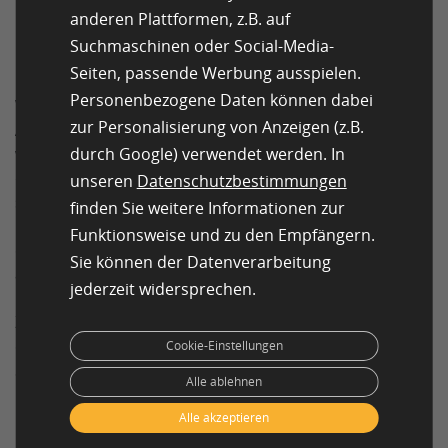
Unterschiedliche Lösungen des
anderen Plattformen, z.B. auf
Content Plannings
Suchmaschinen oder Social-Media-
Seiten, passende Werbung ausspielen.
Kleinere Unternehmen kommen mit einem einfachen
Personenbezogene Daten können dabei
Word-Dokument oder einer Excel-Tabelle aus, große
zur Personalisierung von Anzeigen (z.B.
Abteilungen benötigen komplexe Lösungen. Für wen
was infrage kommt, hängt hauptsächlich von der Art
durch Google) verwendet werden. In
der Inhalte und den Kanälen ab. Für Einsteiger bietet
unseren
Datenschutzbestimmungen
sich beispielsweise die Redaktionsplan-Vorlage vom
finden Sie weitere Informationen zur
Content Marketing Institute an. Der Kalender ist sehr
Funktionsweise und zu den Empfängern.
einfach gestaltet und basiert auf Excel. Ähnlich
Sie können der Datenverarbeitung
aufgebaut ist der Content Kalender von Postcron. In
jederzeit widersprechen.
beiden Beispielen können unter anderem Autor,
Zielgruppe, Thema und Veröffentlichungskanal
eingetragen werden. Etwas komfortabler zeigt sich von
Cookie-Einstellungen
Sinnwert-Marketing die Vorlage Social Media Content
Alle ablehnen
Calendar oder der Social-Media-Redaktionsplan von
Onlinemarketing-Praxis
. Neben den Grundfunktionen
Alle akzeptieren
können auch die Aktivitäten ausgewertet werden.