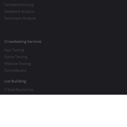
Farbbestimmung
Feedback Analyse
Sentiment Analyse
Crowdesting Services
App Testing
Game Testing
Website Testing
Suchrelevanz
List Building
E-Mail-Recherche
Preisrecherche
SEO Services
SEO Copywriting
Website Traffic Generator