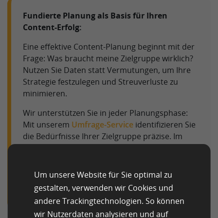
Fundierte Planung als Basis für Ihren
Content-Erfolg:
Eine effektive Content-Planung beginnt mit der
Frage: Was braucht meine Zielgruppe wirklich?
Nutzen Sie Daten statt Vermutungen, um Ihre
Strategie festzulegen und Streuverluste zu
minimieren.
Wir unterstützen Sie in jeder Planungsphase:
Mit unserem
Umfrage-Service
identifizieren Sie
die Bedürfnisse Ihrer Zielgruppe präzise. Im
Anschluss setzen unsere
KI-Content-Editing &
Writing Services
Ihren Redaktionsplan effizient
um – punktgenau für Ihre Kanäle und
Um unsere Website für Sie optimal zu
Zielgruppen.
gestalten, verwenden wir Cookies und
andere Trackingtechnologien. So können
wir Nutzerdaten analysieren und auf