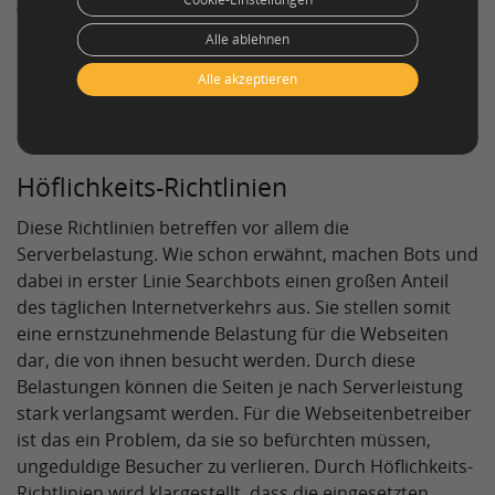
gut programmierten Crawlern die Intervalle für
unterschiedliche Webseiten auf der Basis von
Alle ablehnen
Erfahrungswerten unterschiedlich eingestellt. So
können sich Webcrawler beispielsweise merken, dass
Alle akzeptieren
Nachrichtenseiten häufiger besucht werden müssen
als z. B. ein Web-Glossar.
Höflichkeits-Richtlinien
Diese Richtlinien betreffen vor allem die
Serverbelastung. Wie schon erwähnt, machen Bots und
dabei in erster Linie Searchbots einen großen Anteil
des täglichen Internetverkehrs aus. Sie stellen somit
eine ernstzunehmende Belastung für die Webseiten
dar, die von ihnen besucht werden. Durch diese
Belastungen können die Seiten je nach Serverleistung
stark verlangsamt werden. Für die Webseitenbetreiber
ist das ein Problem, da sie so befürchten müssen,
ungeduldige Besucher zu verlieren. Durch Höflichkeits-
Richtlinien wird klargestellt, dass die eingesetzten