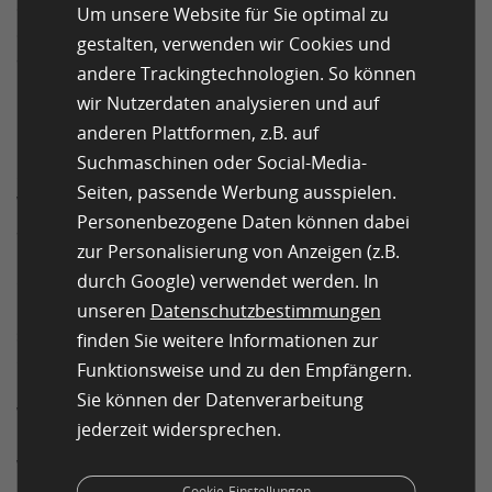
Suchmaschine mit so arbeitenden Crawlern ist Google
Um unsere Website für Sie optimal zu
Scholar, Googles Suchmaschine, die sich speziell auf
gestalten, verwenden wir Cookies und
akademische Quellen im Web fokussiert.
andere Trackingtechnologien. So können
wir Nutzerdaten analysieren und auf
Revisit-Richtlinien
anderen Plattformen, z.B. auf
Die Revisit-Richtlinien betreffen das Intervall, in dem
Suchmaschinen oder Social-Media-
der Webcrawler Informationen einer bereits besuchten
Seiten, passende Werbung ausspielen.
Webseite wieder überprüfen soll. Da das Internet
Personenbezogene Daten können dabei
äußerst schnelllebig und dynamisch ist, kann sich der
zur Personalisierung von Anzeigen (z.B.
Inhalt von Webseiten schnell ändern. So kann es sein,
durch Google) verwendet werden. In
dass die von dem Crawler gesammelten Informationen
über eine Seite schon etwas später nicht mehr aktuell
unseren
Datenschutzbestimmungen
sind. Für Suchmaschinen-Betreiber ist es aber wichtig,
finden Sie weitere Informationen zur
den Web-Index immer möglichst „frisch“ zu halten.
Funktionsweise und zu den Empfängern.
Durch gezielte Richtlinien kann der Webcrawler eine
Sie können der Datenverarbeitung
Webseite in einem festgelegten Intervall immer wieder
jederzeit widersprechen.
neu besuchen. Um die Server der besuchten
Webseiten aber nicht unnötig zu belasten, werden bei
Cookie-Einstellungen