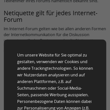
Teilnehmer ihres Forums namentlich bekannt sind.
Netiquette gilt für jedes Internet-
Forum
Im Internet-Forum gelten wie bei allen anderen Formen
der Internetkommunikation für die Diskussion
internetspezifische Benimmregeln, die Netiquette.
Trotz der Anonymität durch Nicknames sind alle
Teilnehmer eines Forums aufgefordert, höflich
Um unsere Website für Sie optimal zu
miteinander umzugehen. Die Initiatoren des Forums
gestalten, verwenden wir Cookies und
haben die Möglichkeit, Kommentare zu löschen und
andere Trackingtechnologien. So können
auch Nutzer zu sperren, wenn diese gegen die
wir Nutzerdaten analysieren und auf
Netiquette verstoßen.
anderen Plattformen, z.B. auf
Moderierte und nicht moderierte
Suchmaschinen oder Social-Media-
Foren
Seiten, passende Werbung ausspielen.
Personenbezogene Daten können dabei
Eine Möglichkeit, um unerwünschte Entgleisungen in
zur Personalisierung von Anzeigen (z.B.
den Postings zu verhindern, ist eine Moderation des