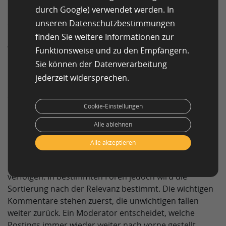
durch Google) verwendet werden. In
Forums. In diesem Fall werden alle Kommentare vor
unseren
Datenschutzbestimmungen
der Veröffentlichung von einem Moderator überprüft.
Er entscheidet, ob die Meinungsäußerung
finden Sie weitere Informationen zur
veröffentlicht wird. Da diese Form sehr
Funktionsweise und zu den Empfängern.
personalaufwendig ist, sind viele Foren nicht
Sie können der Datenverarbeitung
moderiert. Die Postings der Nutzer erscheinen sofort
jederzeit widersprechen.
im Thread und werden erst nach Beschwerden
eventuell gelöscht.
Cookie-Einstellungen
Sortieren nach Relevanz
Alle ablehnen
In den meisten Internet-Foren finden sich die Postings
Alle akzeptieren
in chronologischer Reihenfolge aufgelistet. Die
Besucher der Seite können den Gang der Diskussion
verfolgen. In bestimmten Foren jedoch wird die
Sortierung nach der Relevanz bestimmt. Die wichtigen
Kommentare stehen zuerst, die unwichtigen fallen
weiter zurück. Ein Moderator entscheidet, welche
Postings immer wieder weiter nach vorne gestellt