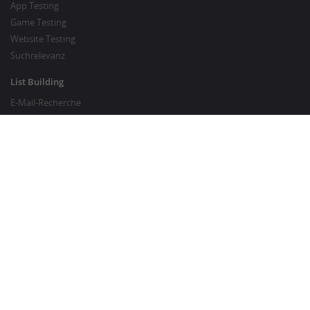
App Testing
Game Testing
Website Testing
Suchrelevanz
List Building
E-Mail-Recherche
Preisrecherche
SEO Services
SEO Copywriting
Website Traffic Generator
GUT ZU WISSEN
Kunden-FAQ
Über Crowdsourcing
Umfrage-Wissen
Crowdsourcing-Glossar
Content-Marketing-Glossar