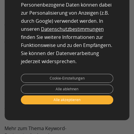
Personenbezogene Daten können dabei
Entwicklungen
zur Personalisierung von Anzeigen (z.B.
Long-Tail-Keywords sind besonders
durch Google) verwendet werden. In
wertvoll, da sie oft eine klare
unseren
Datenschutzbestimmungen
Suchintention widerspiegeln und
finden Sie weitere Informationen zur
gezielten Traffic bringen.
Funktionsweise und zu den Empfängern.
Ein Beispiel: Statt eines
Sie können der Datenverarbeitung
allgemeinen Keywords wie „Dach“
jederzeit widersprechen.
kann ein Unternehmen gezielter
auf „Metalldach Installation“ oder
Cookie-Einstellungen
sogar „Metalldach Installation in
Chicago“ optimieren. Solche
Alle ablehnen
spezifischen Suchbegriffe spiegeln
Alle akzeptieren
eine klare Suchintention wider und
führen häufig zu qualifizierterem
Traffic.
Mehr zum Thema Keyword-