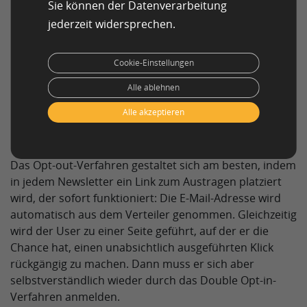
Sie können der Datenverarbeitung
Opt-in und Opt-out.
jederzeit widersprechen.
Double Opt-in beim Anmelden: Der Interessent
trägt seine E-Mail-Adresse in ein Formular ein.
Cookie-Einstellungen
Automatisch bekommt er eine E-Mail, die er
bestätigen muss.
Alle ablehnen
Opt-out beim Abmelden: ein einfaches Verfahren,
Alle akzeptieren
mit dem sich der Abonnent durch einen einzigen
Klick abmelden kann – ohne zusätzliche Hürden.
Das Opt-out-Verfahren gestaltet sich am besten, indem
in jedem Newsletter ein Link zum Austragen platziert
wird, der sofort funktioniert: Die E-Mail-Adresse wird
automatisch aus dem Verteiler genommen. Gleichzeitig
wird der User zu einer Seite geführt, auf der er die
Chance hat, einen unabsichtlich ausgeführten Klick
rückgängig zu machen. Dann muss er sich aber
selbstverständlich wieder durch das Double Opt-in-
Verfahren anmelden.