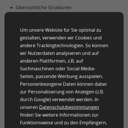
Übersichtliche Strukturen
Verknüpfungen mit Online-Portalen und sozialen
Netzwerken
Um unsere Website für Sie optimal zu
Die Auswahl des richtigen Zeitpunkts zum
gestalten, verwenden wir Cookies und
Versenden
andere Trackingtechnologien. So können
Rabattaktionen und Spiele sind weitere
wir Nutzerdaten analysieren und auf
aufmerksamkeitsstarke Elemente, die für steigende
anderen Plattformen, z.B. auf
Umsätze und einen hohen Return of Investment (ROI)
Suchmaschinen oder Social-Media-
sorgen.
Seiten, passende Werbung ausspielen.
Rechtssichere Gestaltung
Personenbezogene Daten können dabei
zur Personalisierung von Anzeigen (z.B.
Anders als das Verteilen von Prospekten oder die
durch Google) verwendet werden. In
Online-Werbung mit Bannern setzt E-Mail-Marketing
unseren
Datenschutzbestimmungen
obligatorisch das Einverständnis und die Bestätigung
finden Sie weitere Informationen zur
durch den Empfänger voraus. Zwei Stichworte sind in
Funktionsweise und zu den Empfängern.
diesem Zusammenhang besonders wichtig: Double