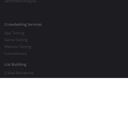
Sentiment Analyse
Crowdesting Services
App Testing
Game Testing
Website Testing
Suchrelevanz
List Building
E-Mail-Recherche
Preisrecherche
SEO Services
SEO Copywriting
Website Traffic Generator
GUT ZU WISSEN