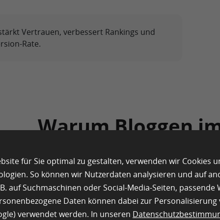
tärkt Vertrauen, verbessert Rankings und
ersion-Rate.
Warum Bloggen i
eCommerce wichtig
site für Sie optimal zu gestalten, verwenden wir Cookies 
Ein Blog ist heute ein zentraler Wachstumstreibe
ologien. So können wir Nutzerdaten analysieren und auf a
mehr als nur ein Marketing-Add-on.
z.B. auf Suchmaschinen oder Social-Media-Seiten, passend
ersonenbezogene Daten können dabei zur Personalisierung
Mehr organischer Traffic:
Sichtbarkeit über
oogle) verwendet werden. In unseren
Datenschutzbestimmu