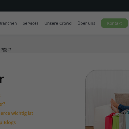
Branchen
Services
Unsere Crowd
Über uns
Kontakt
logger
r
t
er?
ce wichtig ist
p-Blogs