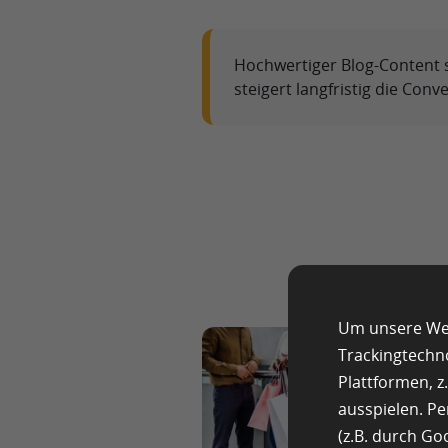
Hochwertiger Blog-Content s
steigert langfristig die Conv
Um unsere Web
Trackingtechn
Plattformen, 
ausspielen. P
(z.B. durch G