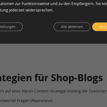
Aufbau von Expertise:
Positionierung als B
mationen zur Funktionsweise und zu den Empfängern. Sie k
Höhere Conversion:
Nutzer werden vor dem 
tung jederzeit widersprechen.
Bessere SEO-Abdeckung:
Erweiterung des K
stellungen
Alle ablehnen
Alle
Verbesserte User Experience:
Mehrwert für 
Blog-Inhalte lassen sich zudem ideal für Social
weiterverwenden.
ategien für Shop-Blogs
ert auf einer klaren Content-Strategie entlang der Customer
ntwortet Fragen (Awareness)