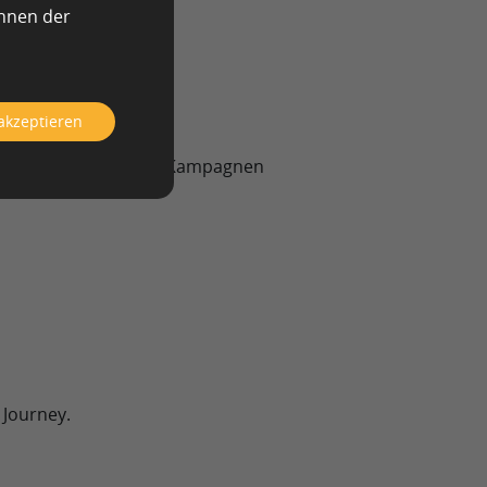
ranchenexperte
önnen der
Kauf informiert
eyword-Spektrums
 akzeptieren
Besucher
 Media, Newsletter und Kampagnen
 Journey.