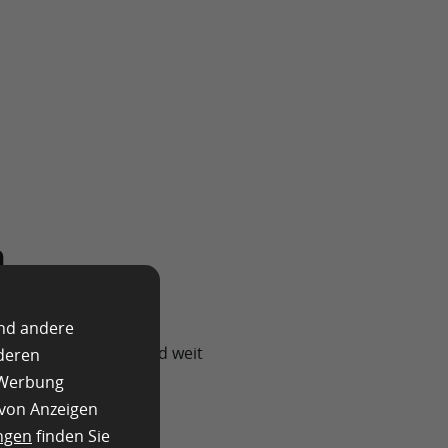
m
 ist
und andere
r für Online-Shops und weit
nderen
e Werbung
 von Anzeigen
 Long-Tail-Keywords
ngen
finden Sie