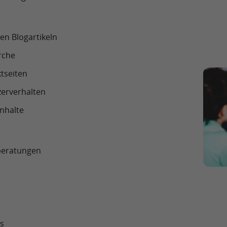
en Blogartikeln
rche
tseiten
zerverhalten
Inhalte
beratungen
s