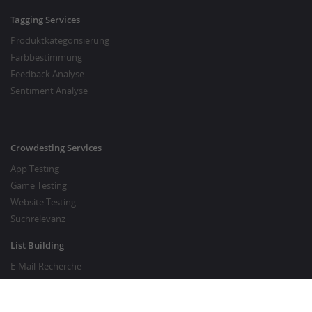
Tagging Services
Produktkategorisierung
Farbbestimmung
Feedback Analyse
Sentiment Analyse
Crowdesting Services
App Testing
Game Testing
Website Testing
Suchrelevanz
List Building
E-Mail-Recherche
Preisrecherche
SEO Services