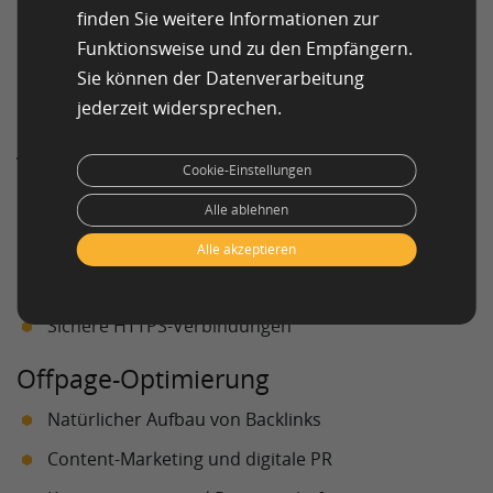
Erstellung hochwertiger und
einzigartiger Inhalte
finden Sie weitere Informationen zur
Beantwortung konkreter Nutzerfragen (Search
Funktionsweise und zu den Empfängern.
Intent)
Sie können der Datenverarbeitung
jederzeit widersprechen.
Klare Struktur durch Überschriften und Absätze
Technisches SEO
Cookie-Einstellungen
Schnelle Ladezeiten
Alle ablehnen
Mobile Optimierung
Alle akzeptieren
Saubere Seitenstruktur
Sichere HTTPS-Verbindungen
Offpage-Optimierung
Natürlicher Aufbau von Backlinks
Content-Marketing und digitale PR