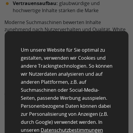
Vertrauensaufbau:
glaubwürdige und
hochwertige Inhalte stärken die Marke
Moderne Suchmaschinen bewerten Inhalte
zunehmend nach Nutzerverhalten und Qualität. White
Hat SEO erfüllt genau diese Anforderungen.
Um unsere Website für Sie optimal zu
gestalten, verwenden wir Cookies und
andere Trackingtechnologien. So können
wir Nutzerdaten analysieren und auf
anderen Plattformen, z.B. auf
Beispiele für White Hat SEO
Suchmaschinen oder Social-Media-
White Hat SEO setzt sich aus verschiedenen Disziplinen
Seiten, passende Werbung ausspielen.
zusammen: Content, Technik und Offpage-
Personenbezogene Daten können dabei
Maßnahmen.
zur Personalisierung von Anzeigen (z.B.
durch Google) verwendet werden. In
Content-Optimierung
unseren
Datenschutzbestimmungen