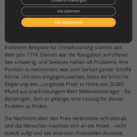
Cookie-Einstellungen
Dies ist eine oft gestellte Frage, die jedoch schwer zu
Alle ablehnen
beantworten ist, da es Crowdsourcing wahrscheinlich
Alle akzeptieren
schon so lange gibt, wie die Menschheit existiert.
Gemeinschaften könnten nicht gedeihen, wenn die
Menschen nicht zusammenarbeiten würden. Eines der
frühesten Beispiele für Crowdsourcing stammt aus
dem Jahr 1714. Damals war die Navigation auf offener
See schwierig, und Seeleute hatten oft Probleme, ihre
Position zu bestimmen, was zum Verlust ganzer Schiffe
führte. Um dem entgegenzuwirken, lobte die britische
Regierung den „Longitude Prize“ in Höhe von 20.000
Pfund aus (nach heutigem Wert Millionenbeträge) – für
denjenigen, dem es gelänge, eine Lösung für dieses
Problem zu finden.
Die Nachricht über den Preis verbreitete sich überall,
und die Menschen machten sich an die Arbeit – nicht
zuletzt aufgrund des enormen finanziellen Anreizes.