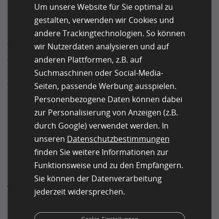
Um unsere Website für Sie optimal zu
Ein Beispiel hierfür war British Telecom, das 2003
gestalten, verwenden wir Cookies und
begann, Callcenter in Indien zu eröffnen. Sie schlossen
etwa 70 von 100 britischen Callcentern, sehr zum Ärger
andere Trackingtechnologien. So können
von ehemaligen Mitarbeitern und Kunden
wir Nutzerdaten analysieren und auf
gleichermaßen. Bis zum Jahr 2020 brachten sie jedoch
anderen Plattformen, z.B. auf
alle Callcenter zurück nach Großbritannien. Dies
Suchmaschinen oder Social-Media-
geschah vor allem aus ethischen Gründen und
Seiten, passende Werbung ausspielen.
aufgrund der Frustration ihrer Kunden. Viele
Personenbezogene Daten können dabei
Unternehmen folgen diesem Beispiel und kehren an
zur Personalisierung von Anzeigen (z.B.
ihre ursprünglichen Standorte zurück. Obwohl dies
durch Google) verwendet werden. In
nicht im engeren Sinne Crowdsourcing ist, wird
Outsourcing oft als Vorläufer des Crowdsourcing
unseren
Datenschutzbestimmungen
betrachtet.
finden Sie weitere Informationen zur
Funktionsweise und zu den Empfängern.
Sie können der Datenverarbeitung
Wann begann
jederzeit widersprechen.
Crowdsourcing?