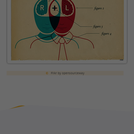
©
Flikr by opensourceway