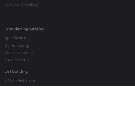
Sentiment Analyse
Crowdesting Services
App Testing
Game Testing
Website Testing
Suchrelevanz
List Building
E-Mail-Recherche
Preisrecherche
SEO Services
SEO Copywriting
Website Traffic Generator
GUT ZU WISSEN