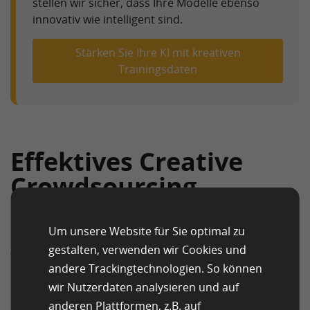
stellen wir sicher, dass Ihre Modelle ebenso
innovativ wie intelligent sind.
Stärken Sie Ihre KI mit kreativen
Trainingsdaten
Effektives Creative
Crowdsourcing
Die Crowd benötigt klare Kriterien, an denen sie sich
Um unsere Website für Sie optimal zu
orientieren kann. Beispielsweise müssen die
gestalten, verwenden wir Cookies und
Teilnehmer die Zielgruppe, das Unternehmen und das
andere Trackingtechnologien. So können
Produkt kennen sowie wissen, was genau gefordert ist
wir Nutzerdaten analysieren und auf
und was als „No-Go“ gilt. Briefings für Kreativarbeiter
anderen Plattformen, z.B. auf
dürfen daher nicht vage sein, da dies zu Entwürfen