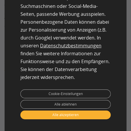
führt, die völlig am Ziel vorbeischießen. Auch die
Suchmaschinen oder Social-Media-
angebotenen Anreize müssen in einem angemessenen
Seiten, passende Werbung ausspielen.
Verhältnis zur Aufgabe stehen. Werden Arbeitskräfte
Personenbezogene Daten können dabei
für mehrere Stunden Arbeit zu gering bezahlt, wird dies
zur Personalisierung von Anzeigen (z.B.
kaum zu einem exzellenten Endprodukt führen. Durch
durch Google) verwendet werden. In
attraktive Vergütungen werden die besten Talente für
unseren
Datenschutzbestimmungen
das Unternehmen gewonnen. Ähnlich wie Details und
finden Sie weitere Informationen zur
Erwartungen im Creative Crowdsourcing entscheidend
Funktionsweise und zu den Empfängern.
sind, ist auch das Verständnis der Nuancen bei der
Audio-Datenerhebung
der Schlüssel zur Generierung
Sie können der Datenverarbeitung
hochwertiger Datensätze für das KI-Training.
jederzeit widersprechen.
Cookie-Einstellungen
Erfolgreiche Creative
Alle ablehnen
Crowdsourcing-
Alle akzeptieren
Kampagnen