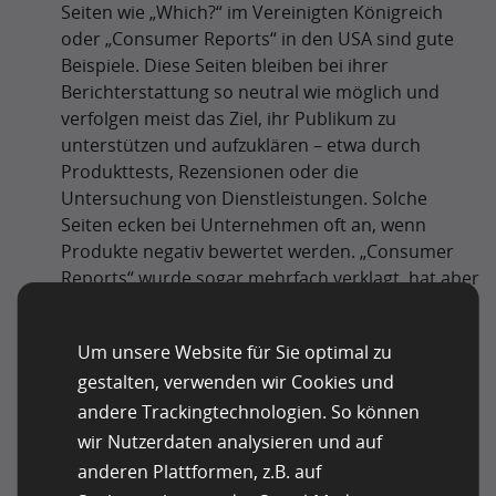
Seiten wie „Which?“ im Vereinigten Königreich
oder „Consumer Reports“ in den USA sind gute
Beispiele. Diese Seiten bleiben bei ihrer
Berichterstattung so neutral wie möglich und
verfolgen meist das Ziel, ihr Publikum zu
unterstützen und aufzuklären – etwa durch
Produkttests, Rezensionen oder die
Untersuchung von Dienstleistungen. Solche
Seiten ecken bei Unternehmen oft an, wenn
Produkte negativ bewertet werden. „Consumer
Reports“ wurde sogar mehrfach verklagt, hat aber
bisher jeden Fall gewonnen.
Partizipative Nachrichtenseiten
Um unsere Website für Sie optimal zu
Dies geht eher in Richtung Crowdjournalismus.
gestalten, verwenden wir Cookies und
Das Publikum spielt eine aktive Rolle beim
andere Trackingtechnologien. So können
Recherchieren, Sammeln und Veröffentlichen von
wir Nutzerdaten analysieren und auf
Inhalten – etwa über Blogs, Wikis, RSS-Feeds,
anderen Plattformen, z.B. auf
Tagging, Podcasts oder das Teilen von visuellen