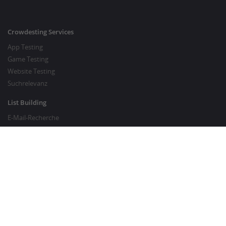
Crowdesting Services
App Testing
Game Testing
Website Testing
Suchrelevanz
List Building
E-Mail-Recherche
Preisrecherche
SEO Services
SEO Copywriting
Website Traffic Generator
GUT ZU WISSEN
Kunden-FAQ