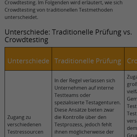
Crowdtesting. Im Folgenden wird erläutert, wie sich
Crowdtesting von traditionellen Testmethoden
unterscheidet.
Unterschiede: Traditionelle Prüfung vs.
Crowdtesting
Unterschiede
Traditionelle Prüfung
Cr
Zuga
In der Regel verlassen sich
gro
Unternehmen auf interne
viel
Testteams oder
Gem
spezialisierte Testagenturen.
Test
Diese Ansätze bieten zwar
Tes
Zugang zu
die Kontrolle über den
ver
verschiedenen
Testprozess, jedoch fehlt
dem
Testressourcen
ihnen möglicherweise der
Gru