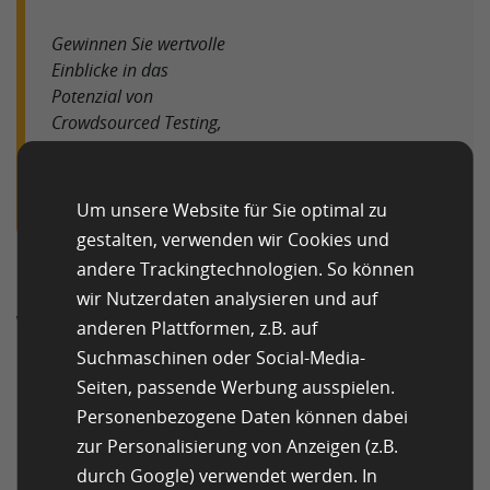
Gewinnen Sie wertvolle
Einblicke in das
Potenzial von
Crowdsourced Testing,
während er dessen
Einfachheit und
Effizienz demonstriert.
Um unsere Website für Sie optimal zu
gestalten, verwenden wir Cookies und
andere Trackingtechnologien. So können
wir Nutzerdaten analysieren und auf
Wie Entwickler von
anderen Plattformen, z.B. auf
Crowdtesting
Suchmaschinen oder Social-Media-
Seiten, passende Werbung ausspielen.
profitieren
Personenbezogene Daten können dabei
zur Personalisierung von Anzeigen (z.B.
durch Google) verwendet werden. In