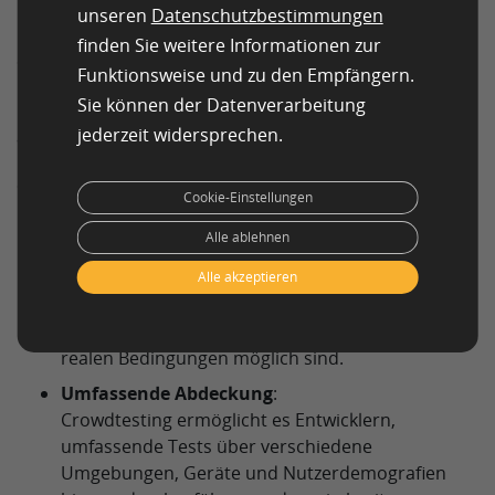
Crowdtesting bietet Ihnen eine effiziente Lösung für
unseren
Datenschutzbestimmungen
Mobile App-Testing
, Website-Testing oder Online-
finden Sie weitere Informationen zur
Software-Testing. Über Online-Crowdtesting-
Funktionsweise und zu den Empfängern.
Plattformen können Sie Testaufgaben einfach an die
Sie können der Datenverarbeitung
Crowd verteilen, um Bugs, Usability-Probleme und
jederzeit widersprechen.
andere potenzielle Probleme zu identifizieren.
So profitieren Entwickler vom Crowdtesting:
Cookie-Einstellungen
Vielfältige Tests
:
Alle ablehnen
Crowdtesting bietet Zugang zu einer vielfältigen
Gruppe von Testern mit unterschiedlichem
Alle akzeptieren
Hintergrund, an verschiedenen Orten und mit
unterschiedlichen Geräten, so dass Tests unter
realen Bedingungen möglich sind.
Umfassende Abdeckung
:
Crowdtesting ermöglicht es Entwicklern,
umfassende Tests über verschiedene
Umgebungen, Geräte und Nutzerdemografien