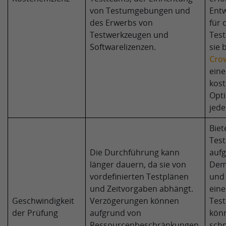
von Testumgebungen und
Entw
des Erwerbs von
für 
Testwerkzeugen und
Test
Softwarelizenzen.
sie 
Cro
eine
kost
Opti
jede
Biet
Test
Die Durchführung kann
aufg
länger dauern, da sie von
Dem
vordefinierten Testplänen
und 
und Zeitvorgaben abhängt.
eine
Geschwindigkeit
Verzögerungen können
Test
der Prüfung
aufgrund von
könn
Ressourcenbeschränkungen,
schn