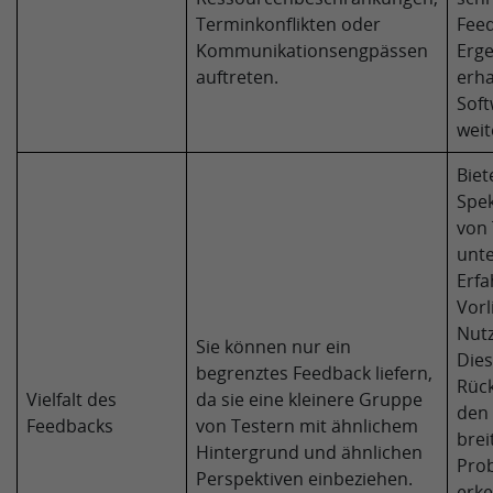
Terminkonflikten oder
Fee
Kommunikationsengpässen
Erge
auftreten.
erha
Soft
weit
Biet
Spe
von 
unte
Erfa
Vorl
Nut
Sie können nur ein
Dies
begrenztes Feedback liefern,
Rück
Vielfalt des
da sie eine kleinere Gruppe
den 
Feedbacks
von Testern mit ähnlichem
brei
Hintergrund und ähnlichen
Pro
Perspektiven einbeziehen.
erke