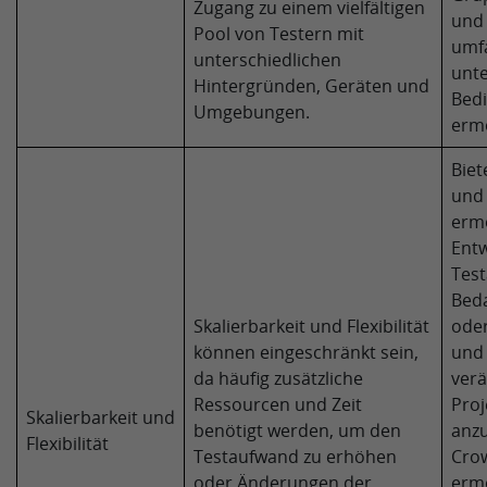
Zugang zu einem vielfältigen
und
Pool von Testern mit
umf
unterschiedlichen
unte
Hintergründen, Geräten und
Bed
Umgebungen.
ermö
Biet
und 
ermö
Entw
Test
Beda
Skalierbarkeit und Flexibilität
oder
können eingeschränkt sein,
und 
da häufig zusätzliche
ver
Ressourcen und Zeit
Pro
Skalierbarkeit und
benötigt werden, um den
anz
Flexibilität
Testaufwand zu erhöhen
Cro
oder Änderungen der
ermö