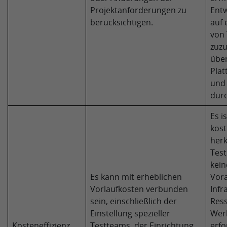
Projektanforderungen zu
Entw
berücksichtigen.
auf 
von 
zuzu
übe
Plat
und
dur
Es is
kost
her
Tes
kein
Es kann mit erheblichen
Vora
Vorlaufkosten verbunden
Infr
sein, einschließlich der
Res
Einstellung spezieller
Wer
Kosteneffizienz
Testteams, der Einrichtung
erfo