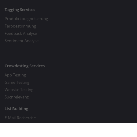
Tagging Services
Produktkategorisierung
Farbbestimmung
Feedback Analyse
Sentiment Analyse
Crowdesting Services
App Testing
Game Testing
Website Testing
Suchrelevanz
List Building
E-Mail-Recherche
Preisrecherche
SEO Services