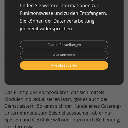
finden Sie weitere Informationen zur
Durch Standard-Module lassen sich Produkte in Masse
Funktionsweise und zu den Empfängern.
entsprechend den Kundenanforderungen
Sie können der Datenverarbeitung
zusammenstellen. Das geschieht etwa bei der
Produktion von persönlichen Medikamenten.
jederzeit widersprechen.
Vorprodukte sind so beschaffen, dass sie sich einfach
Cookie-Einstellungen
individualisieren lassen. Beispielsweise kann ein weißer
Kaffeebecher innerhalb kürzester Zeit durch den
Alle ablehnen
Aufdruck einer Grafik zu einem Fanartikel werden. In
Alle akzeptieren
der Autoproduktion ist dieses Prinzip schon seit Jahren
üblich: Der Käufer sucht sich ein Modell aus und
konfiguriert es.
Das Prinzip des Vorproduktes, das sich mittels
Modulen individualisieren lässt, gibt es auch bei
Dienstleistern. So kann sich der Kunde eines Catering-
Unternehmens zum Beispiel aussuchen, ob er nur
Speisen und Getränke will oder dazu noch Bedienung,
Geschirr usw.