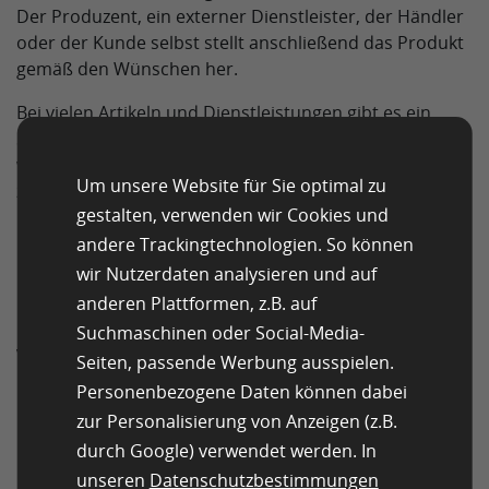
Der Produzent, ein externer Dienstleister, der Händler
oder der Kunde selbst stellt anschließend das Produkt
gemäß den Wünschen her.
Bei vielen Artikeln und Dienstleistungen gibt es ein
Standardangebot und eine individualisierte Variante,
wobei für Zweitgenanntes der Kunde einen Aufpreis
Um unsere Website für Sie optimal zu
zahlt.
gestalten, verwenden wir Cookies und
andere Trackingtechnologien. So können
Standard-Module oder
wir Nutzerdaten analysieren und auf
anderen Plattformen, z.B. auf
individualisierbare
Suchmaschinen oder Social-Media-
Vorprodukte
Seiten, passende Werbung ausspielen.
Personenbezogene Daten können dabei
zur Personalisierung von Anzeigen (z.B.
Die individualisierte Massenproduktion wird in der
Regel durch standardisierte Module oder Vorprodukte
durch Google) verwendet werden. In
möglich.
unseren
Datenschutzbestimmungen