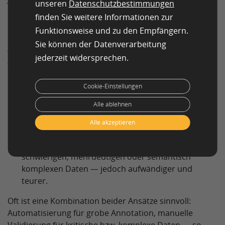
unseren
Datenschutzbestimmungen
durchgeführt wird, desto besser sind die Resultate
finden Sie weitere Informationen zur
beim Machine Learning.
Funktionsweise und zu den Empfängern.
Sie können der Datenverarbeitung
Automatisierte vs. menschliche
Annotation
jederzeit widersprechen.
Automatisierte Annotation
: Schnell und
Cookie-Einstellungen
kosteneffizient, besonders bei großen
Datenmengen — jedoch mit Einschränkungen bei
Alle ablehnen
Genauigkeit oder bei komplexen Datenstrukturen.
Alle akzeptieren
Manuelle bzw. menschliche Annotation
: Sehr
genau und zuverlässig, insbesondere bei
schwierigen, mehrdeutigen oder semantisch
komplexen Daten — jedoch aufwändiger und
teurer.
Oft ist eine Kombination beider Ansätze sinnvoll:
Automatisierung für grobe Annotation, manuelle