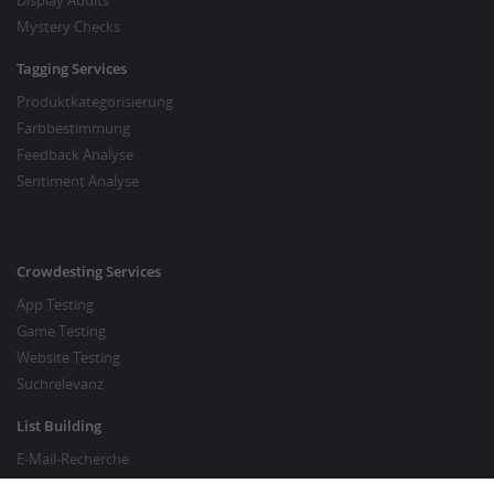
Display Audits
Mystery Checks
Tagging Services
Produktkategorisierung
Farbbestimmung
Feedback Analyse
Sentiment Analyse
Crowdesting Services
App Testing
Game Testing
Website Testing
Suchrelevanz
List Building
E-Mail-Recherche
Preisrecherche