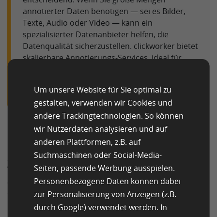
annotierter Daten benötigen — sei es Bilder,
Texte, Audio oder Video — kann ein
spezialisierter Datenanbieter helfen, die
Datenqualität sicherzustellen. clickworker bietet
skalierbare Annotierungs‑Services, ideal für
Trainingsdaten jeder Art.
KI‑Trainingsdaten von clickworker
Um unsere Website für Sie optimal zu
gestalten, verwenden wir Cookies und
andere Trackingtechnologien. So können
Der Prozess der Datenannotation
wir Nutzerdaten analysieren und auf
anderen Plattformen, z.B. auf
Datenannotation folgt typischerweise mehreren
Suchmaschinen oder Social-Media-
Schritten: Sammlung der Rohdaten, Vorbereitung und
Seiten, passende Werbung ausspielen.
Vorverarbeitung, eigentliche Annotation (manuell oder
Personenbezogene Daten können dabei
automatisiert), Qualitätssicherung und ggf. Validierung
durch Menschen („Human‑in‑the‑Loop“), dann
zur Personalisierung von Anzeigen (z.B.
Integration in Trainings‑ oder Produktions‑Workflows.
durch Google) verwendet werden. In
Je sauberer und konsistenter dieser Prozess