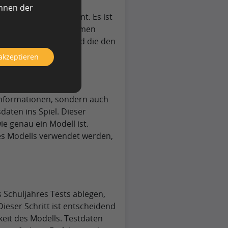
önnen der
dem Ihr KI-System lernt. Es ist
r wieder Bezug genommen
erlich stützen wird und die den
h messen lassen.
 akzeptieren
Informationen, sondern auch
aten ins Spiel. Dieser
e genau ein Modell ist.
s Modells verwendet werden,
 Schuljahres Tests ablegen,
ieser Schritt ist entscheidend
eit des Modells. Testdaten