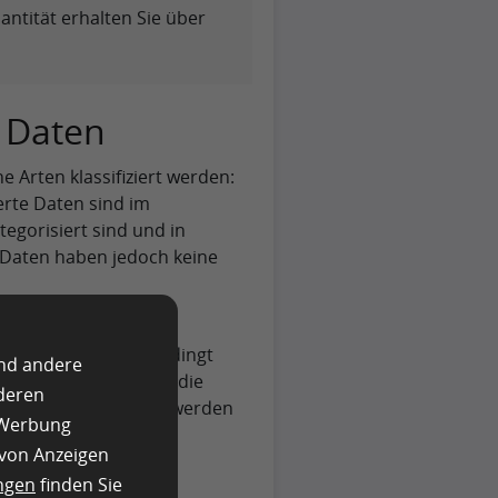
antität erhalten Sie über
 Daten
 Arten klassifiziert werden:
erte Daten sind im
egorisiert sind und in
Daten haben jedoch keine
Daten hat, sind es
fnisse. Es muss unbedingt
und andere
nen lernt, die ihn in die
nderen
n) verwendeten Daten werden
e Werbung
 von Anzeigen
ngen
finden Sie