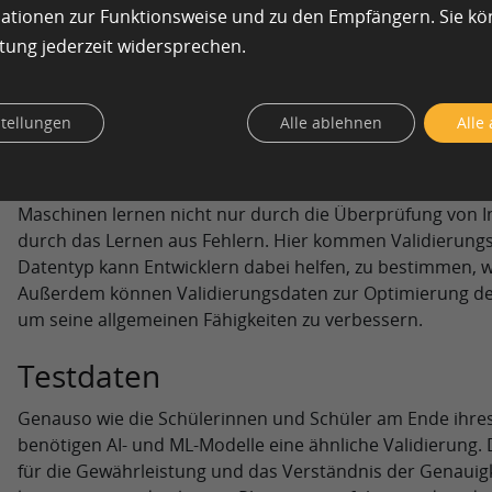
mationen zur Funktionsweise und zu den Empfängern. Sie k
Stellen Sie sich Trainingsdaten wie ein Lehrbuch vor, aus 
tung jederzeit widersprechen.
etwas, das viele Male verwendet wird und auf das imme
wird. Dies sind die Daten, auf die sich Ihr Modell kontinui
Großteil der Kriterien enthalten sollten, an denen sie sic
stellungen
Alle ablehnen
Alle
Daten zur Validierung
Maschinen lernen nicht nur durch die Überprüfung von 
durch das Lernen aus Fehlern. Hier kommen Validierungsd
Datentyp kann Entwicklern dabei helfen, zu bestimmen, wi
Außerdem können Validierungsdaten zur Optimierung de
um seine allgemeinen Fähigkeiten zu verbessern.
Testdaten
Genauso wie die Schülerinnen und Schüler am Ende ihres
benötigen AI- und ML-Modelle eine ähnliche Validierung. D
für die Gewährleistung und das Verständnis der Genauigk