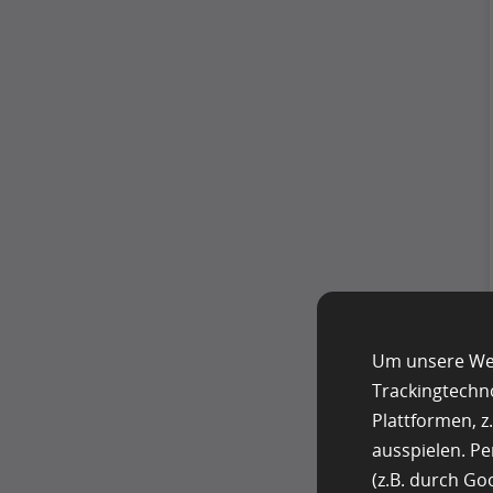
Um unsere Web
Trackingtechn
Plattformen, 
ausspielen. P
(z.B. durch G