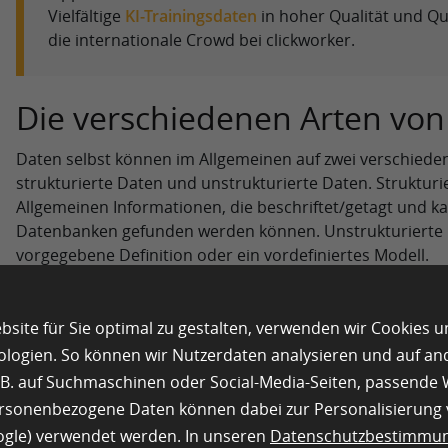
Vielfältige
KI-Trainingsdaten
in hoher Qualität und Qu
die internationale Crowd bei clickworker.
Die verschiedenen Arten von
Daten selbst können im Allgemeinen auf zwei verschiedene
strukturierte Daten und unstrukturierte Daten. Strukturi
Allgemeinen Informationen, die beschriftet/getagt und kat
Datenbanken gefunden werden können. Unstrukturierte 
vorgegebene Definition oder ein vordefiniertes Modell.
Selbst wenn Ihr Algorithmus Zugriff auf gut strukturierte 
möglicherweise nicht die richtigen Daten für seine Bedür
site für Sie optimal zu gestalten, verwenden wir Cookies 
sichergestellt werden, dass Ihr Algorithmus aus Informatio
ologien. So können wir Nutzerdaten analysieren und auf a
richtige Richtung lenken. Die in ML (maschinelles Lerne
z.B. auf Suchmaschinen oder Social-Media-Seiten, passend
im Allgemeinen in drei verschiedene Kriterien unterteilt.
ersonenbezogene Daten können dabei zur Personalisierung
Trainingsdaten
oogle) verwendet werden. In unseren
Datenschutzbestimmu