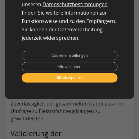
Datenintegrität und zur
unseren
Datenschutzbestimmungen
Filterung fehlerhafter
finden Sie weitere Informationen zur
Ergebnisse
Funktionsweise und zu den Empfängern.
Sie können der Datenverarbeitung
jederzeit widersprechen.
Die Sicherstellung der Datenintegrität in groß
Cookie-Einstellungen
angelegten quantitativen Untersuchungen,
insbesondere bei einer vielfältigen globalen
Alle ablehnen
Workforce, erfordert sorgfältige Planung und
Alle akzeptieren
robuste Validierungsprozesse. Bosch und
clickworker haben mehrere strategische
Maßnahmen implementiert, um die
Zuverlässigkeit der gesammelten Daten aus ihrer
Umfrage zu Elektrofahrzeugklängen zu
gewährleisten.
Validierung der