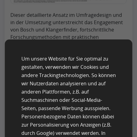
Dieser detaillierte Ansatz im Umfragedesign und
in der Umsetzung unterstreicht das Engagement
von Bosch und Klangerfinder, fortschrittliche
Forschungsmethoden mit praktischen
Geschäftsanwendungen zu kombinieren. Durch
die Kombination umfassender Datenerhebung
Um unsere Website für Sie optimal zu
mit strategischer Analyse konnten wertvolle
Erkenntnisse gewonnen werden, die ihre
gestalten, verwenden wir Cookies und
Produktentwicklungsstrategien direkt
andere Trackingtechnologien. So können
informierten und letztendlich die
wir Nutzerdaten analysieren und auf
Kundenzufriedenheit und Produktleistung im
anderen Plattformen, z.B. auf
Markt für Elektrofahrzeuge verbesserten.
Suchmaschinen oder Social-Media-
Seiten, passende Werbung ausspielen.
Personenbezogene Daten können dabei
Maßnahmen zur
zur Personalisierung von Anzeigen (z.B.
Sicherstellung der
durch Google) verwendet werden. In