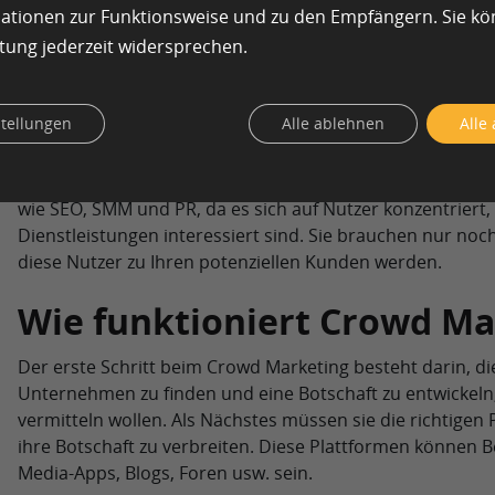
mationen zur Funktionsweise und zu den Empfängern. Sie k
Manch einer mag darüber streiten, ob die regelmäßige V
tung jederzeit widersprechen.
und Beiträgen in den sozialen Medien
nicht auch ebens
kann. Das ist jedoch nicht der Fall, da Sie auf diese Wei
mit Informationen versorgen können, die möglicherweise
stellungen
Alle ablehnen
Alle
interessiert sind.
Dadurch unterscheidet sich Crowd Marketing von herkö
wie SEO, SMM und PR, da es sich auf Nutzer konzentriert,
Dienstleistungen interessiert sind. Sie brauchen nur noc
diese Nutzer zu Ihren potenziellen Kunden werden.
Wie funktioniert Crowd M
Der erste Schritt beim Crowd Marketing besteht darin, die
Unternehmen zu finden und eine Botschaft zu entwickeln, 
vermitteln wollen. Als Nächstes müssen sie die richtige
ihre Botschaft zu verbreiten. Diese Plattformen können B
Media-Apps, Blogs, Foren usw. sein.