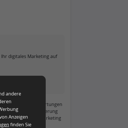
hr digitales Marketing auf
und andere
nderen
in, Feedback und Bewertungen
e Werbung
 sie ihre Lead-Generierung
 von Anzeigen
s kann sich Crowd Marketing
ngen
finden Sie