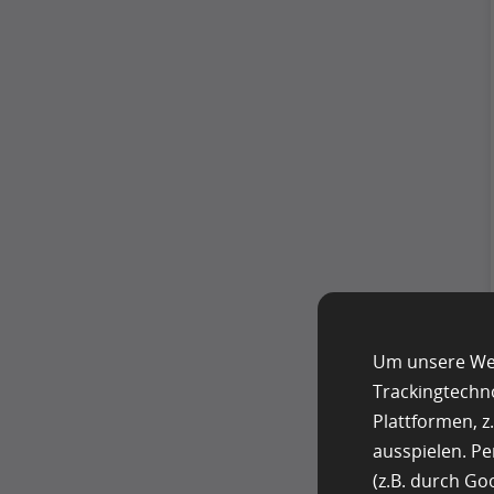
Um unsere Web
Trackingtechn
Plattformen, 
ausspielen. P
(z.B. durch G