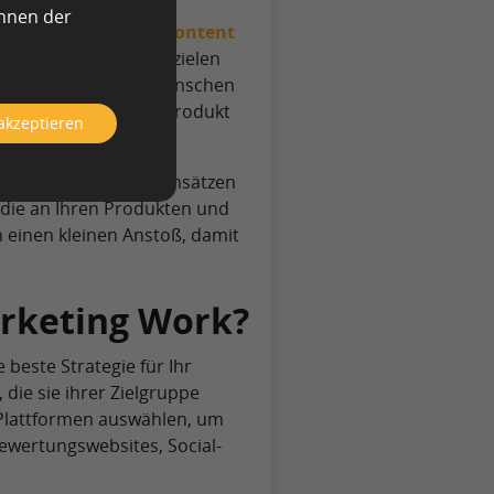
önnen der
eröffentlichung von
Content
o gute Ergebnisse erzielen
se nur einige wenige Menschen
 gar nicht an Ihrem Produkt
 akzeptieren
mmlichen Marketingansätzen
 die an Ihren Produkten und
h einen kleinen Anstoß, damit
arketing Work?
 beste Strategie für Ihr
die sie ihrer Zielgruppe
n Plattformen auswählen, um
ewertungswebsites, Social-