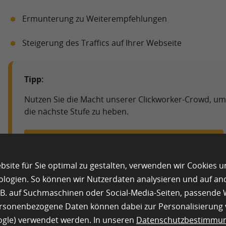
Ermunterung zu Weiterempfehlungen
Steigerung des Traffics auf Ihrer Webseite
Tipp:
Nutzen Sie die Macht unserer Clickworker-Crowd, um I
die nächste Stufe zu heben.
Online Marketing – Lösungen & Dienstleistungen
site für Sie optimal zu gestalten, verwenden wir Cookies 
ologien. So können wir Nutzerdaten analysieren und auf a
Eines der Hauptziele des Crowd Marketings besteht dar
z.B. auf Suchmaschinen oder Social-Media-Seiten, passend
von Internetnutzern zu sammeln. Auf diese Weise können
ersonenbezogene Daten können dabei zur Personalisierung
steigern, was zu höheren Umsätzen führt. Darüber hinau
oogle) verwendet werden. In unseren
Datenschutzbestimmu
auch auf das Markenimage und den Ruf auswirken.