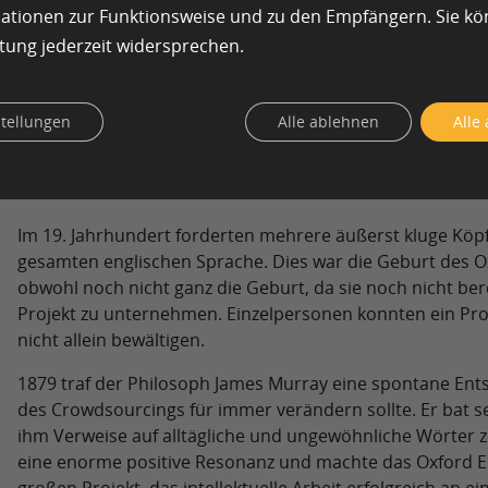
stattdessen wurde der Masse die Aufgabe gestellt. Der Lo
mationen zur Funktionsweise und zu den Empfängern. Sie k
Harrison, einen Uhrmacher, der den Längengrad mit Hil
tung jederzeit widersprechen.
berechnete. Das Soda-Problem löste Nicolas Leblanc und ze
Expertise aus unerwarteten Bereichen entstehen kann.
stellungen
Alle ablehnen
Alle
19. Jahrhundert – Die Oxford Engl
Revolution
Im 19. Jahrhundert forderten mehrere äußerst kluge Kö
gesamten englischen Sprache. Dies war die Geburt des Ox
obwohl noch nicht ganz die Geburt, da sie noch nicht bere
Projekt zu unternehmen. Einzelpersonen konnten ein Pr
nicht allein bewältigen.
1879 traf der Philosoph James Murray eine spontane Ents
des Crowdsourcings für immer verändern sollte. Er bat s
ihm Verweise auf alltägliche und ungewöhnliche Wörter zu
eine enorme positive Resonanz und machte das Oxford En