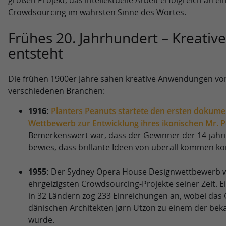
großen Projekt, das intellektuelle Arbeit erfolgreich an e
Crowdsourcing im wahrsten Sinne des Wortes.
Frühes 20. Jahrhundert – Kreativ
entsteht
Die frühen 1900er Jahre sahen kreative Anwendungen von
verschiedenen Branchen:
1916:
Planters Peanuts startete den ersten dokume
Wettbewerb zur Entwicklung ihres ikonischen Mr. 
Bemerkenswert war, dass der Gewinner der 14-jähri
bewies, dass brillante Ideen von überall kommen k
1955:
Der Sydney Opera House Designwettbewerb w
ehrgeizigsten Crowdsourcing-Projekte seiner Zeit. 
in 32 Ländern zog 233 Einreichungen an, wobei das
dänischen Architekten Jørn Utzon zu einem der be
wurde.