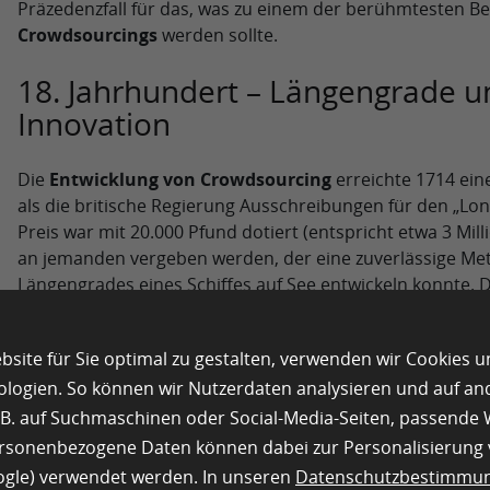
Präzedenzfall für das, was zu einem der berühmtesten Bei
Crowdsourcings
werden sollte.
18. Jahrhundert – Längengrade 
Innovation
Die
Entwicklung von Crowdsourcing
erreichte 1714 ein
als die britische Regierung Ausschreibungen für den „Long
Preis war mit 20.000 Pfund dotiert (entspricht etwa 3 Mil
an jemanden vergeben werden, der eine zuverlässige Me
Längengrades eines Schiffes auf See entwickeln konnte.
veranschaulicht, wie Regierungen erkannten, dass bahn
unerwarteten Quellen kommen können.
site für Sie optimal zu gestalten, verwenden wir Cookies 
1783 vergab der französische König Ludwig XVI. einen Prei
ologien. So können wir Nutzerdaten analysieren und auf a
Soda (Natriumcarbonat), was weiter demonstrierte, wie 
z.B. auf Suchmaschinen oder Social-Media-Seiten, passend
Bewältigung industrieller Herausforderungen in ganz Eu
ersonenbezogene Daten können dabei zur Personalisierung
oogle) verwendet werden. In unseren
Datenschutzbestimmu
Die Lösungsfindung für beide Probleme wurde nicht etab