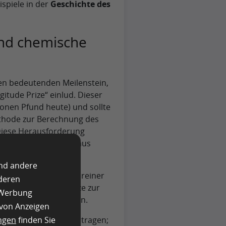
spiele in der
Geschichte des
und chemische
en bedeutenden Meilenstein,
itude Prize“ einlud. Dieser
lionen Pfund heute) und sollte
thode zur Berechnung des
 Diese Herausforderung
brechende Lösungen aus
und andere
s für die Herstellung reiner
nderen
Crowdsourcing-Ansätze zur
e Werbung
ropa eingesetzt wurden.
 von Anzeigen
ngen
finden Sie
lierten Experten übertragen;