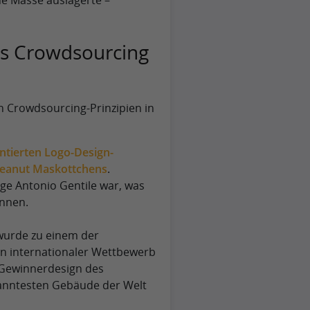
ine Masse auslagerte –
es Crowdsourcing
 Crowdsourcing-Prinzipien in
ntierten Logo-Design-
Peanut Maskottchens
.
ge Antonio Gentile war, was
önnen.
urde zu einem der
Ein internationaler Wettbewerb
 Gewinnerdesign des
kanntesten Gebäude der Welt