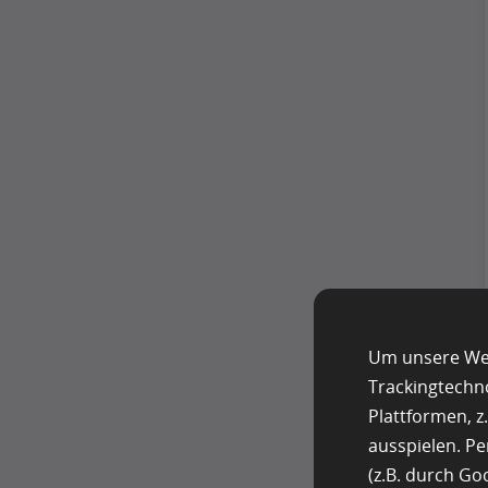
Um unsere Web
Trackingtechn
Plattformen, 
ausspielen. P
(z.B. durch G