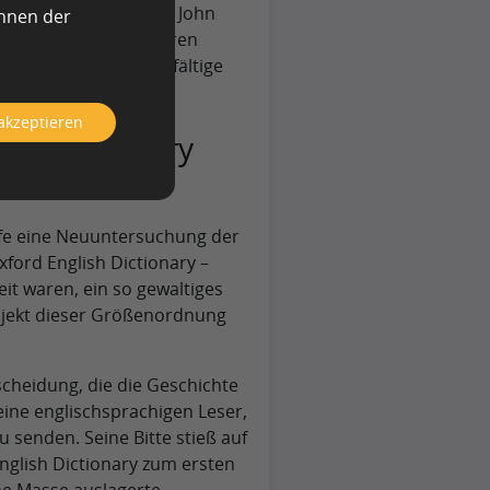
ngitude Prize ging an John
önnen der
fe extrem genauer Uhren
igte damit, wie vielfältige
 akzeptieren
ish Dictionary
pfe eine Neuuntersuchung der
ford English Dictionary –
it waren, ein so gewaltiges
ojekt dieser Größenordnung
cheidung, die die Geschichte
eine englischsprachigen Leser,
 senden. Seine Bitte stieß auf
glish Dictionary zum ersten