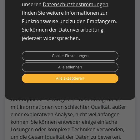
unseren
Datenschutzbestimmungen
Externe Datenquellen:
Hierbei handelt es
sich um Daten, die im Internet also aus
finden Sie weitere Informationen zur
externen Quellen extrahiert werden können.
Funktionsweise und zu den Empfängern.
Sie sind meist für die Öffentlichkeit zugänglich
Sie können der Datenverarbeitung
und können von jedermann leicht abgerufen
jederzeit widersprechen.
werden.
Schritt 2 – Überprüfen Sie die
Cookie-Einstellungen
Datenqualität
Alle ablehnen
Sobald Sie die Datenquellen ermittelt haben,
Alle akzeptieren
müssen Sie deren Qualität kennen, um
herauszufinden, ob sie hilfreich sind. Die
Datenqualität ist von großer Bedeutung, da Sie
mit Informationen von schlechter Qualität, außer
einer explorativen Analyse, nicht viel anfangen
können. Sie können entweder einige einfache
Lösungen oder komplexe Techniken verwenden,
um die Gesamtqualität der Daten zu bewerten.