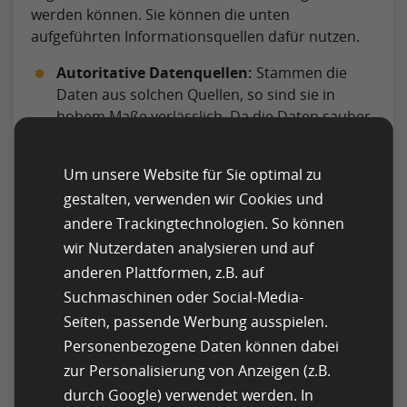
werden können. Sie können die unten
aufgeführten Informationsquellen dafür nutzen.
Autoritative Datenquellen:
Stammen die
Daten aus solchen Quellen, so sind sie in
hohem Maße verlässlich. Da die Daten sauber
sind und nicht verändert wurden, können Sie
sich problemlos auf sie verlassen.
Um unsere Website für Sie optimal zu
gestalten, verwenden wir Cookies und
Interne Datenquellen:
Diese Datenquellen
andere Trackingtechnologien. So können
beziehen sich auf die Informationen, die das
Unternehmen intern speichert. Dazu gehören
wir Nutzerdaten analysieren und auf
die in den Datenbanken gespeicherten Daten,
anderen Plattformen, z.B. auf
wie Blogs, E-Mails, Dateien usw. Darüber
Suchmaschinen oder Social-Media-
hinaus ermöglicht die wachsende
Seiten, passende Werbung ausspielen.
Abhängigkeit von Software-as-a-Service (SaaS)-
Personenbezogene Daten können dabei
Tools den Zugriff auf zusätzliche Daten, die in
zur Personalisierung von Anzeigen (z.B.
den SaaS-Anwendungen verfügbar sind.
durch Google) verwendet werden. In