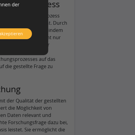
rschungsprozess
önnen der
esamten Forschungsprozess
samte Untersuchung fest. Durch
en Fokus zu behalten, indem
 akzeptieren
rschungsfrage ist nicht nur
 auch die Auswahl der
Sie fungiert als
schungsprozesses auf das
f die gestellte Frage zu
schung
it der Qualität der gestellten
ert die Möglichkeit von
ten Daten relevant und
chte Forschungsfrage dazu bei,
s leistet. Sie ermöglicht die