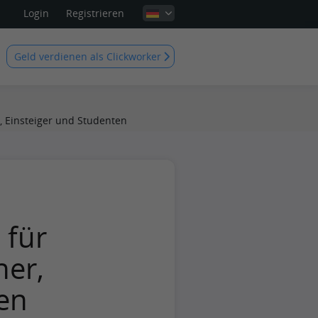
Login
Registrieren
Geld verdienen als Clickworker
, Einsteiger und Studenten
 für
er,
en