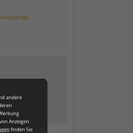
schungsfrage
sfrage
und andere
nderen
e Werbung
 von Anzeigen
ngen
finden Sie