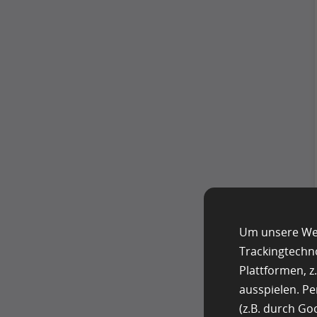
Um unsere Web
Trackingtechn
Plattformen, 
ausspielen. P
(z.B. durch G