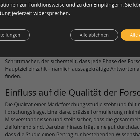
Rolle der Forschungsfrage im Fo
mationen zur Funktionsweise und zu den Empfängern. Sie k
tung jederzeit widersprechen.
Die Forschungsfrage nimmt eine zentrale Position im g
ein. Sie dient als Leitfaden und legt den Kurs für die ge
ihre präzise Formulierung ermöglicht sie es Forschern, d
stellungen
Alle ablehnen
Alle
sie klare Grenzen für den Umfang der Studie setzt. Die Fo
der Auslöser für die Datenerhebung, sondern beeinflusst
Forschungsmethoden und die Auswertung der Ergebnisse. 
Schrittmacher, der sicherstellt, dass jede Phase des For
Hauptziel einzahlt – nämlich aussagekräftige Antworten au
finden.
Einfluss auf die Qualität der For
Die Qualität einer Marktforschungsstudie steht und fällt m
Forschungsfrage. Eine klare, präzise Formulierung minimi
Missverständnissen und stellt sicher, dass die gesammel
zielführend sind. Darüber hinaus trägt eine gut durchda
dass die Studie einen Beitrag zur bestehenden Wissensbasi