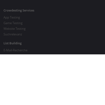
Crowdesting Services
App Testing
Game Testing
Website Testing
Suchrelevanz
List Building
E-Mail-Recherche
Preisrecherche
SEO Services
SEO Copywriting
Website Traffic Generator
GUT ZU WISSEN
Kunden-FAQ
Über Crowdsourcing