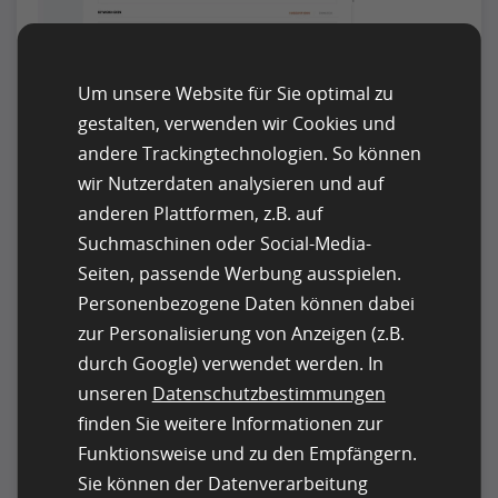
Um unsere Website für Sie optimal zu
(Bild: neilpatel-übersuggest)
gestalten, verwenden wir Cookies und
andere Trackingtechnologien. So können
Google-Suche
wir Nutzerdaten analysieren und auf
Sie können auch direkt über die
Google-Suche
anderen Plattformen, z.B. auf
verwandte Suchbegriffe finden. Diese stehen
Suchmaschinen oder Social-Media-
immer am Ende der Ergebnisliste. Hier haben wir
Seiten, passende Werbung ausspielen.
einfach den Begriff „Autoreifen“ gesucht.
Personenbezogene Daten können dabei
zur Personalisierung von Anzeigen (z.B.
durch Google) verwendet werden. In
unseren
Datenschutzbestimmungen
finden Sie weitere Informationen zur
Funktionsweise und zu den Empfängern.
(Bild: Google)
Sie können der Datenverarbeitung