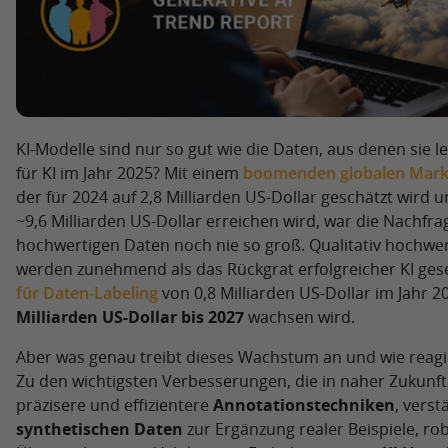
KI-Modelle sind nur so gut wie die Daten, aus denen sie 
für KI im Jahr 2025? Mit einem
boomenden globalen Markt 
der für 2024 auf 2,8 Milliarden US-Dollar geschätzt wird u
~9,6 Milliarden US-Dollar erreichen wird, war die Nachfra
hochwertigen Daten noch nie so groß. Qualitativ hochwe
werden zunehmend als das Rückgrat erfolgreicher KI ge
für Daten-Labeling
von 0,8 Milliarden US-Dollar im Jahr 2
Milliarden US-Dollar bis 2027
wachsen wird.
Aber was genau treibt dieses Wachstum an und wie reag
Zu den wichtigsten Verbesserungen, die in naher Zukunft
präzisere und effizientere
Annotationstechniken
, verst
synthetischen Daten
zur Ergänzung realer Beispiele, ro