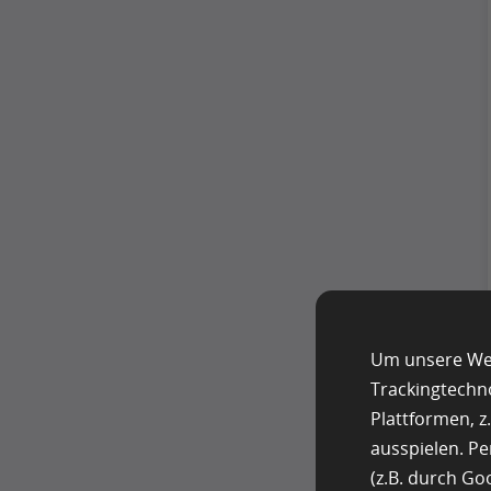
Um unsere Web
Trackingtechn
Plattformen, 
ausspielen. P
(z.B. durch G