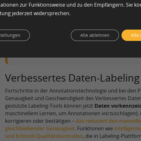
entscheidend für den Aufbau vertrauenswürdiger
mationen zur Funktionsweise und zu den Empfängern. Sie k
tung jederzeit widersprechen.
Branchenübergreifende KI-Transformation ist
aktiv Branchen vom Einzelhandel und Finanzen 
um, angetrieben durch verbesserte Datenqualität 
stellungen
Alle ablehnen
Alle
Anwendungen. Führungskräfte, die proaktiv Dat
angehen, gewinnen erhebliche Wettbewerbsvorte
Verbessertes Daten-Labeling
Fortschritte in der Annotationstechnologie und bei den 
Genauigkeit und Geschwindigkeit des Verbessertes Daten-
gestützte Labeling-Tools können jetzt
Daten vorkennzei
maschinellem Lernen, um Annotationen vorzuschlagen),
korrigieren oder bestätigen –
das reduziert den manuell
gleichbleibender Genauigkeit
. Funktionen wie
intelligen
und Echtzeit-Qualitätskontrollen
, die in Labeling-Plattfor