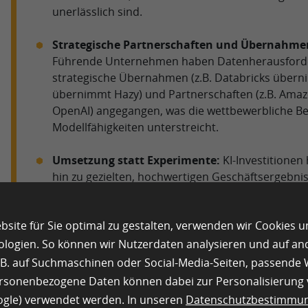
unerlässlich sind.
Strategische Partnerschaften und Übernahmen
Führende Unternehmen haben Datenherausforde
strategische Übernahmen (z.B. Databricks über
übernimmt Hazy) und Partnerschaften (z.B. Amaz
OpenAI) angegangen, was die wettbewerbliche B
Modellfähigkeiten unterstreicht.
Umsetzung statt Experimente:
KI-Investitionen
hin zu gezielten, hochwertigen Geschäftsergebnis
Experimenten verlagert. Führungskräfte priorisiere
klarem ROI und messbarem Einfluss.
site für Sie optimal zu gestalten, verwenden wir Cookies 
Zuverlässigkeit und Vertrauen als Wettbewerbs
ologien. So können wir Nutzerdaten analysieren und auf a
von KI-Halluzinationen und die Verbesserung der 
z.B. auf Suchmaschinen oder Social-Media-Seiten, passend
bleiben oberste Prioritäten. Techniken wie
Retri
ersonenbezogene Daten können dabei zur Personalisierung
(RAG),
Human-in-the-Loop-Validierung
und robust
oogle) verwendet werden. In unseren
Datenschutzbestimmu