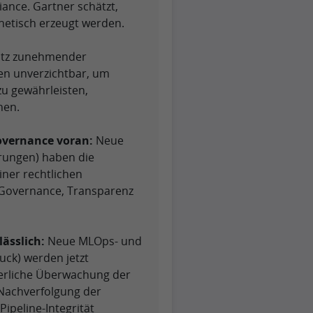
nce. Gartner schätzt,
hetisch erzeugt werden.
tz zunehmender
ten unverzichtbar, um
zu gewährleisten,
hen.
overnance voran:
Neue
erungen) haben die
ner rechtlichen
-Governance, Transparenz
ässlich:
Neue MLOps- und
ck) werden jetzt
ierliche Überwachung der
Nachverfolgung der
Pipeline-Integrität