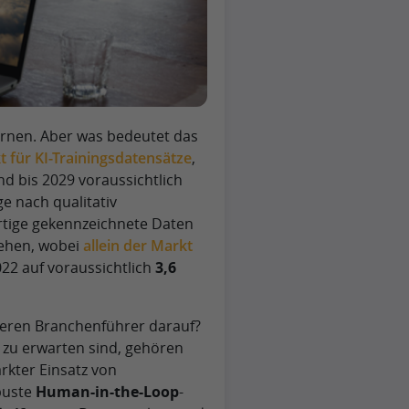
lernen. Aber was bedeutet das
für KI-Trainingsdatensätze
,
nd bis 2029 voraussichtlich
ge nach qualitativ
rtige gekennzeichnete Daten
sehen, wobei
allein der Markt
022 auf voraussichtlich
3,6
ieren Branchenführer darauf?
 zu erwarten sind, gehören
ärkter Einsatz von
buste
Human-in-the-Loop
-