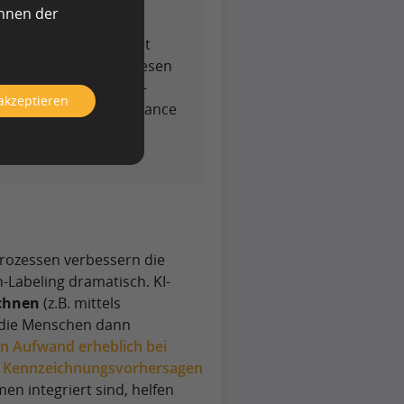
 KI-Systeme.
önnen der
 im Gange:
KI gestaltet
bis zum Gesundheitswesen
und spezialisierte KI-
 akzeptieren
enqualität und Governance
ile.
Prozessen verbessern die
Labeling dramatisch. KI-
chnen
(z.B. mittels
 die Menschen dann
en Aufwand erheblich bei
te Kennzeichnungsvorhersagen
men integriert sind, helfen