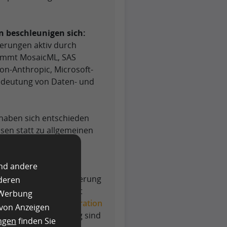
 beschleunigen sich:
rungen aktiv durch
nimmt MosaicML, SAS
on-Anthropic, Microsoft-
edeutung von Daten- und
 haben sich entschieden
sen statt zu allgemeinen
n KI-Initiativen mit
und andere
vorteile:
Die Reduzierung
nderen
Modellzuverlässigkeit
e Werbung
eval-Augmented Generation
 von Anzeigen
e Qualitätssicherung sind
ngen
finden Sie