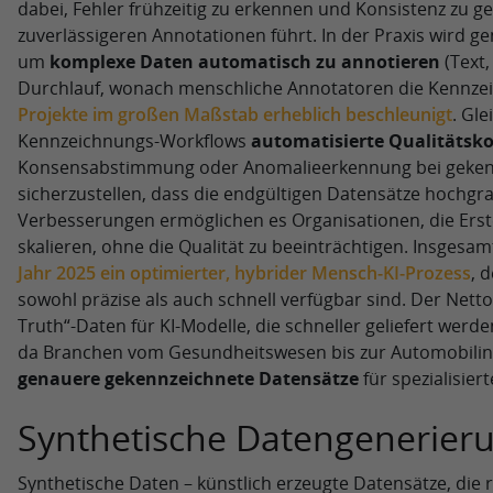
dabei, Fehler frühzeitig zu erkennen und Konsistenz zu g
zuverlässigeren Annotationen führt. In der Praxis wird ge
um
komplexe Daten automatisch zu annotieren
(Text,
Durchlauf, wonach menschliche Annotatoren die Kennze
Projekte im großen Maßstab erheblich beschleunigt
. Gle
Kennzeichnungs-Workflows
automatisierte Qualitätsko
Konsensabstimmung oder Anomalieerkennung bei geken
sicherzustellen, dass die endgültigen Datensätze hochgra
Verbesserungen ermöglichen es Organisationen, die Erst
skalieren, ohne die Qualität zu beeinträchtigen. Insgesam
Jahr 2025 ein optimierter, hybrider Mensch-KI-Prozess
, 
sowohl präzise als auch schnell verfügbar sind. Der Nett
Truth“-Daten für KI-Modelle, die schneller geliefert werde
da Branchen vom Gesundheitswesen bis zur Automobilin
genauere gekennzeichnete Datensätze
für spezialisie
Synthetische Datengenerier
Synthetische Daten – künstlich erzeugte Datensätze, die 