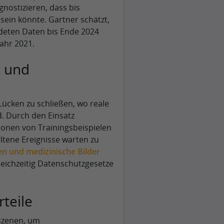
nostizieren, dass bis
sein könnte. Gartner schätzt,
deten Daten bis Ende 2024
ahr 2021.
t und
Lücken zu schließen, wo reale
d. Durch den Einsatz
ionen von Trainingsbeispielen
eltene Ereignisse warten zu
en und medizinische Bilder
leichzeitig Datenschutzgesetze
teile
szenen, um