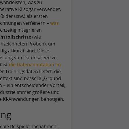
ewährleisten, was zu
nerative KI sogar verwendet,
 Bilder usw.) als ersten
ichnungen verfeinern –
was
ichzeitig integrieren
ntrollschritte
(wie
nzeichneten Proben), um
dig akkurat sind. Diese
ellung von Datensätzen zu
t ist
die Datenannotation im
der Trainingsdaten liefert, die
oeffekt sind bessere „Ground
n – ein entscheidender Vorteil,
dustrie immer größere und
rte KI-Anwendungen benötigen.
ung
reale Beispiele nachahmen –