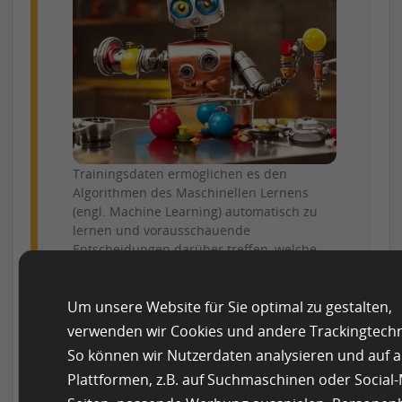
Trainingsdaten ermöglichen es den
Algorithmen des Maschinellen Lernens
(engl. Machine Learning) automatisch zu
lernen und vorausschauende
Entscheidungen darüber treffen, welche
Produkte sich gut verkaufen werden.
Daten sind für das KI-Training in der
Um unsere Website für Sie optimal zu gestalten,
Lebensmittelindustrie wichtig, weil sie
verwenden wir Cookies und andere Trackingtechn
uns zeigen, welche Zutaten bevorzugt
So können wir Nutzerdaten analysieren und auf 
werden. Diese Informationen können
Plattformen, z.B. auf Suchmaschinen oder Social
zusammen mit anderen Datenpunkten