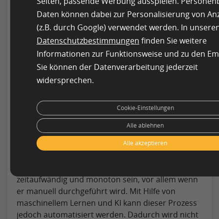
Seiten, passende Werbung ausspielen. Persone
wie Lagerbestände und
Daten können dabei zur Personalisierung von An
Verbrauchertrends dazu beitragen, die
(z.B. durch Google) verwendet werden. In unsere
Genauigkeit der KI zu erhöhen.
Datenschutzbestimmungen
finden Sie weitere
Informationen zur Funktionsweise und zu den Em
Trainingsdaten für maschinelles
Sie können der Datenverarbeitung jederzeit
Lernen & Künstliche Intelligenz
widersprechen.
Produktsortierung, Lebensmittelsortierung
Cookie-Einstellungen
und Qualitätskontrolle
Alle ablehnen
Die Sortierung von Lebensmitteln ist ein
Alle akzeptieren
notwendiger Schritt, um das ordnungsgemäße
Funktionieren der Lebensmittelversorgungskette
zu gewährleisten. Dieser Prozess kann jedoch
zeitaufwändig und monoton sein, vor allem wenn
er manuell durchgeführt wird. Mit Hilfe von
maschinellem Lernen und KI kann dieser Prozess
jedoch automatisiert werden. Dadurch wird nicht