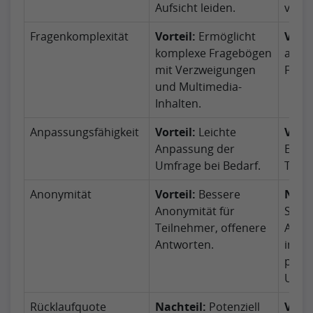
Aufsicht leiden.
verar
Fragenkomplexität
Vorteil:
Ermöglicht
Vorte
komplexe Fragebögen
auf e
mit Verzweigungen
Frag
und Multimedia-
Inhalten.
Anpassungsfähigkeit
Vorteil:
Leichte
Vorte
Anpassung der
Einge
Umfrage bei Bedarf.
Teiln
Anonymität
Vorteil:
Bessere
Nacht
Anonymität für
Schwi
Teilnehmer, offenere
Anon
Antworten.
insbe
pers
Umfr
Rücklaufquote
Nachteil:
Potenziell
Vorte