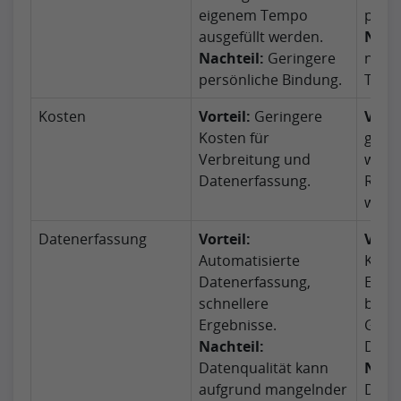
eigenem Tempo
persö
ausgefüllt werden.
Nacht
Nachteil:
Geringere
niedr
persönliche Bindung.
Teil
Kosten
Vorteil:
Geringere
Vorte
Kosten für
gerin
Verbreitung und
wenn 
Datenerfassung.
Ress
werd
Datenerfassung
Vorteil:
Vorte
Automatisierte
Kontr
Datenerfassung,
Erhe
schnellere
bess
Ergebnisse.
Gewä
Nachteil:
Daten
Datenqualität kann
Nacht
aufgrund mangelnder
Daten