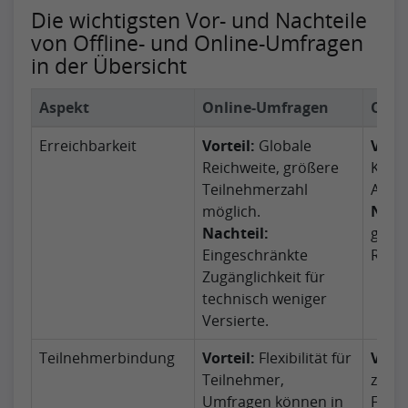
Die wichtigsten Vor- und Nachteile
von Offline- und Online-Umfragen
in der Übersicht
Aspekt
Online-Umfragen
Offl
Erreichbarkeit
Vorteil:
Globale
Vorte
Reichweite, größere
Konta
Teilnehmerzahl
Ansp
möglich.
Nacht
Nachteil:
geogr
Eingeschränkte
Reich
Zugänglichkeit für
technisch weniger
Versierte.
Teilnehmerbindung
Vorteil:
Flexibilität für
Vorte
Teilnehmer,
zur K
Umfragen können in
Frag