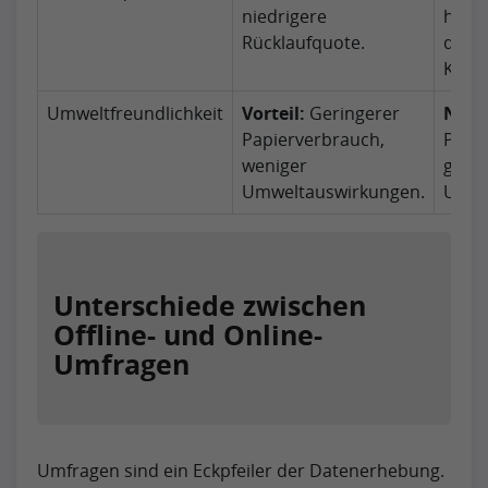
niedrigere
höhe
Rücklaufquote.
durc
Konta
Umweltfreundlichkeit
Vorteil:
Geringerer
Nacht
Papierverbrauch,
Papie
weniger
größ
Umweltauswirkungen.
Umwe
Unterschiede zwischen
Offline- und Online-
Umfragen
Umfragen sind ein Eckpfeiler der Datenerhebung.