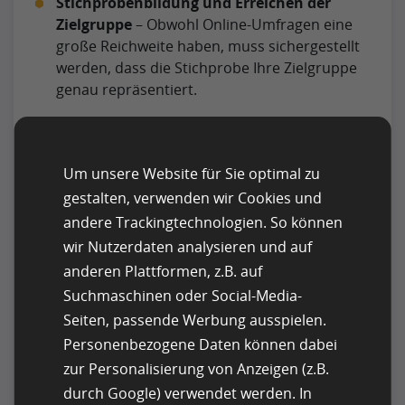
Stichprobenbildung und Erreichen der
Zielgruppe
– Obwohl Online-Umfragen eine
große Reichweite haben, muss sichergestellt
werden, dass die Stichprobe Ihre Zielgruppe
genau repräsentiert.
Gewährleistung des Datenschutzes und der
Datensicherheit
– Angesichts der Bedenken
Um unsere Website für Sie optimal zu
hinsichtlich der Datensicherheit ist es von
entscheidender Bedeutung, dass Ihre Online-
gestalten, verwenden wir Cookies und
Umfrageplattform strenge
andere Trackingtechnologien. So können
Sicherheitsprotokolle befolgt. Informieren Sie
wir Nutzerdaten analysieren und auf
die Befragten darüber, wie ihre Daten
anderen Plattformen, z.B. auf
verwendet und geschützt werden.
Suchmaschinen oder Social-Media-
Seiten, passende Werbung ausspielen.
Multimedia und interaktiven Funktionen
–
Personenbezogene Daten können dabei
Die Möglichkeit, Bilder, Videos und interaktive
zur Personalisierung von Anzeigen (z.B.
Elemente einzubinden, ist ein einzigartiger
Vorteil von Online-Umfragen. Setzen Sie diese
durch Google) verwendet werden. In