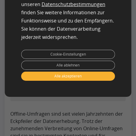
Funktionen mit Bedacht ein, um das
unseren
Datenschutzbestimmungen
Umfrageerlebnis zu verbessern und nicht
finden Sie weitere Informationen zur
abzuschwächen.
Funktionsweise und zu den Empfängern.
Sie können der Datenverarbeitung
Wenn Sie die besprochenen Schlüsselpunkte
jederzeit widersprechen.
beachten, können Sie die Vorteile von Online-
Umfragen zur Datenerfassung voll ausschöpfen.
Cookie-Einstellungen
Alle ablehnen
Offline-Befragungen –
Alle akzeptieren
Überblick
Offline-Umfragen sind seit vielen Jahrzehnten der
Eckpfeiler der Datenerhebung. Trotz der
zunehmenden Verbreitung von Online-Umfragen
sind sie in bestimmten Kontexten und für