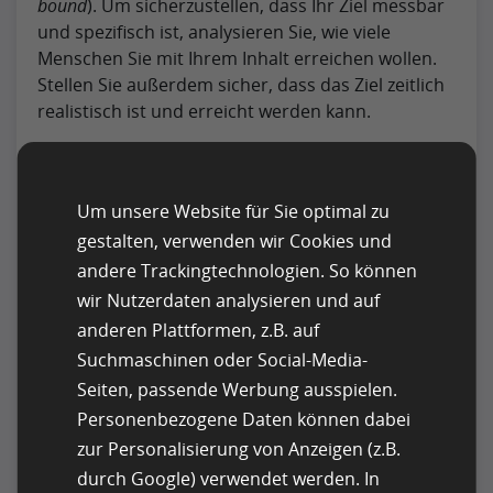
bound
). Um sicherzustellen, dass Ihr Ziel messbar
und spezifisch ist, analysieren Sie, wie viele
Menschen Sie mit Ihrem Inhalt erreichen wollen.
Stellen Sie außerdem sicher, dass das Ziel zeitlich
realistisch ist und erreicht werden kann.
Um unsere Website für Sie optimal zu
gestalten, verwenden wir Cookies und
andere Trackingtechnologien. So können
wir Nutzerdaten analysieren und auf
anderen Plattformen, z.B. auf
Suchmaschinen oder Social-Media-
Design und Inhalt sind entscheidend für einen guten
Reisetext
Seiten, passende Werbung ausspielen.
Personenbezogene Daten können dabei
Was macht Reisetexte zu
zur Personalisierung von Anzeigen (z.B.
guten Reisetexten?
durch Google) verwendet werden. In