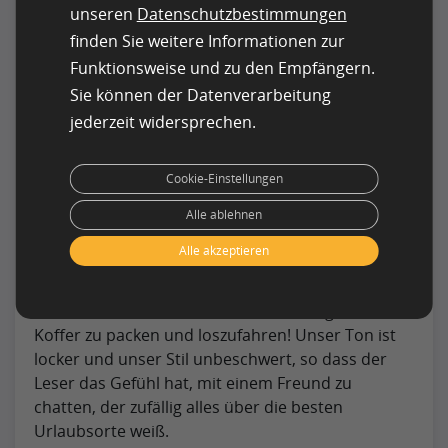
unseren
Datenschutzbestimmungen
Es gibt viele Dinge, die einen guten Reisetext
finden Sie weitere Informationen zur
ausmachen. Vor allem aber muss der Autor daran
Funktionsweise und zu den Empfängern.
denken, den Leser zu unterhalten statt ihn zu
Sie können der Datenverarbeitung
rekrutieren. Schließlich will niemand eine trockene
jederzeit widersprechen.
Liste von Fakten über ein Reiseziel lesen.
Stattdessen möchten die Leser unterhalten und
darüber informiert werden, was es an dem von
Cookie-Einstellungen
ihnen gewählten Reiseziel gibt.
Alle ablehnen
Wir von clickworker wissen das besser als jeder
Alle akzeptieren
andere. Deshalb bieten wir Informationen über
Reiseziele und Reisetipps auf eine ansprechende
Art und Weise, die Ihre Leser dazu bringt, die
Koffer zu packen und loszufahren! Unser Ton ist
locker und unser Stil unbeschwert, so dass der
Leser das Gefühl hat, mit einem Freund zu
chatten, der zufällig alles über die besten
Urlaubsorte weiß.