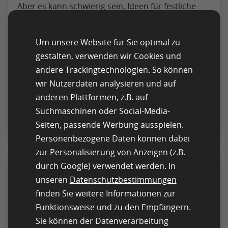
Aber es kann schwierig sein, Ideen für festliche
Inhalte zu finden. Um Ihnen dabei zu helfen,
haben wir eine Liste mit Ideen für weihnachtliche
Um unsere Website für Sie optimal zu
Beiträge in den sozialen Medien
zusammengestellt, die Sie für Ihr Unternehmen
gestalten, verwenden wir Cookies und
nutzen können. Außerdem haben wir einige
andere Trackingtechnologien. So können
Beispiele von Firmen zusammengestellt, die es
wir Nutzerdaten analysieren und auf
richtig machen.
anderen Plattformen, z.B. auf
Suchmaschinen oder Social-Media-
Mehr lesen
Seiten, passende Werbung ausspielen.
Personenbezogene Daten können dabei
zur Personalisierung von Anzeigen (z.B.
durch Google) verwendet werden. In
Mit diesen 20 Weihnachts-
unseren
Datenschutzbestimmungen
Online-Marketing Ideen
finden Sie weitere Informationen zur
kurbeln Sie Ihr Business an
Funktionsweise und zu den Empfängern.
Sie können der Datenverarbeitung