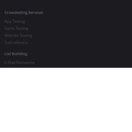
Crowdesting Services
App Testing
Game Testing
Website Testing
Suchrelevanz
List Building
E-Mail-Recherche
Preisrecherche
SEO Services
SEO Copywriting
Website Traffic Generator
GUT ZU WISSEN
Kunden-FAQ
Über Crowdsourcing