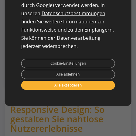
soziale Beweise.
durch Google) verwendet werden. In
unseren
Datenschutzbestimmungen
Designer erhalten in diesem Artikel wertvolle
finden Sie weitere Informationen zur
psychologische Einblicke, um
Funktionsweise und zu den Empfängern.
Benutzerinteraktionen zu optimieren und
Sie können der Datenverarbeitung
Schnittstellen nicht nur benutzerfreundlich,
sondern auch ansprechend zu gestalten. Dadurch
jederzeit widersprechen.
kommen sie den Wünschen und Bedürfnissen der
User weitgehend entgegen.
Cookie-Einstellungen
Mehr lesen
Alle ablehnen
Alle akzeptieren
Responsive Design: So
gestalten Sie nahtlose
Nutzererlebnisse