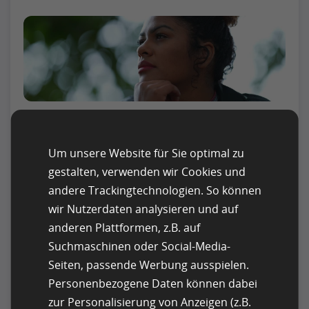
Digitales Produktdesign setzt das Verständnis
psychologischer Faktoren voraus, die das
Um unsere Website für Sie optimal zu
Benutzerverhalten beeinflussen.
UX Psychologie
gestalten, verwenden wir Cookies und
kombiniert Prinzipien der menschlichen
andere Trackingtechnologien. So können
Psychologie mit dem User Experience Design und
schafft dadurch intuitive digitale Umgebungen.
wir Nutzerdaten analysieren und auf
anderen Plattformen, z.B. auf
Dieser Artikel erklärt, wie man UX Psychologie zur
Suchmaschinen oder Social-Media-
Verbesserung der Entscheidungsprozesse nutzt
Seiten, passende Werbung ausspielen.
und in das UX-Konzept integriert. Hier geht es
Personenbezogene Daten können dabei
unter anderem um die Kognitive
zur Personalisierung von Anzeigen (z.B.
Belastungstheorie, um Feedback-Schleifen und