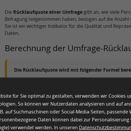
Die
Rücklaufquote einer Umfrage
gibt an, wie viele Per
Befragung teilgenommen haben, bezogen auf die Anzahl 
Sie ist ein wichtiger Indikator für die Qualität und Reprä
Daten.
Berechnung der Umfrage-Rückla
Die Rücklaufquote wird mit folgender Formel ber
Rücklaufquote (%) = (Anzahl der ausgefüllten Umf
versendeten Einladungen) × 100
site für Sie optimal zu gestalten, verwenden wir Cookies 
Beispiel:
ologien. So können wir Nutzerdaten analysieren und auf a
Wenn eine Umfrage an
1.000 Personen
versendet w
z.B. auf Suchmaschinen oder Social-Media-Seiten, passend
vollständig ausgefüllt haben, beträgt die Rücklaufquo
ersonenbezogene Daten können dabei zur Personalisierung
(250 / 1.000) × 100 =
25 %
oogle) verwendet werden. In unseren
Datenschutzbestimmu