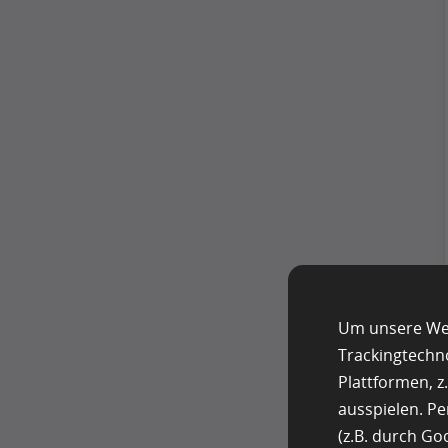
Um unsere Web
Trackingtechn
Plattformen, 
ausspielen. P
(z.B. durch G