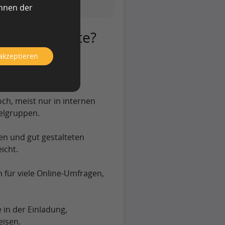
önnen der
 Rücklaufquote?
 akzeptieren
t ist, hängt von
r Zielgruppe und der
h, meist nur in internen
ielgruppen.
en und gut gestalteten
icht.
 für viele Online-Umfragen,
in der Einladung,
isen.