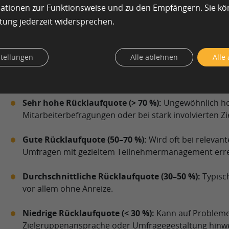
mationen zur Funktionsweise und zu den Empfängern. Sie k
tung jederzeit widersprechen.
Was ist eine gute oder schlechte
stellungen
Alle ablehnen
Alle
Die Einschätzung, ob eine Rücklaufquote gut oder schlech
verschiedenen Faktoren ab, z. B. der Art der Umfrage, de
Einladungsmethode.
Sehr hohe Rücklaufquote (> 70 %):
Ungewöhnlich hoc
Mitarbeiterbefragungen oder bei stark involvierten Z
Gute Rücklaufquote (50–70 %):
Wird oft bei relevant
Umfragen mit gezieltem Teilnehmermanagement erre
Durchschnittliche Rücklaufquote (30–50 %):
Typisch
vor allem ohne Anreize.
Niedrige Rücklaufquote (< 30 %):
Kann auf Probleme 
Zielgruppenansprache oder Umfragegestaltung hinwe