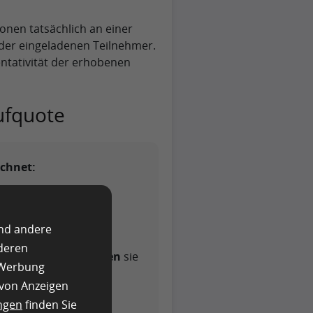
sonen tatsächlich an einer
der eingeladenen Teilnehmer.
sentativität der erhobenen
ufquote
echnet:
ragen / Anzahl der
und andere
nderen
urde und
250 Personen
sie
e Werbung
te:
 von Anzeigen
ngen
finden Sie