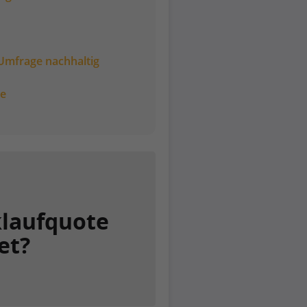
 Umfrage nachhaltig
te
klaufquote
et?