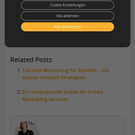
„Unique Content aus der Crowd“, Fallbeispiele
Cookie-Einstellungen
oder weitere Tipps zur
Alle ablehnen
Suchmaschinenoptimierung haben möchten,
dann sehen Sie sich unsere Service-Seite „
SEO-
Alle akzeptieren
Texte schreiben lassen
“ an.
Related Posts
Content-Marketing für Banken – die
besten Content-Strategien
Ein umfassender Guide für Crowd
Marketing Services