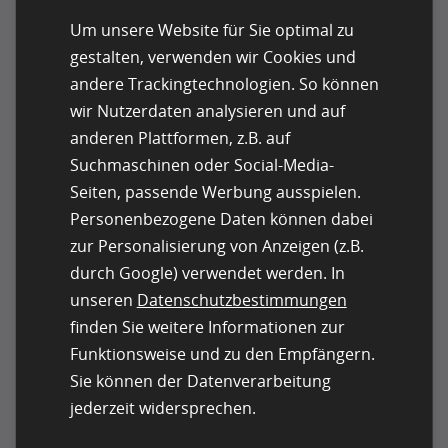
korrigiert.
Um unsere Website für Sie optimal zu
Abnahme und Download der Texte
gestalten, verwenden wir Cookies und
andere Trackingtechnologien. So können
Sobald die Texte fertig sind, erhalten Sie eine
wir Nutzerdaten analysieren und auf
Nachricht zur Abnahme. In Ihrem
anderen Plattformen, z.B. auf
Kundenkonto können Sie die Texte ansehen,
Suchmaschinen oder Social-Media-
freigeben, bewerten und im Anschluss
gesammelt oder auch einzeln im
Seiten, passende Werbung ausspielen.
gewünschten Dateiformat downloaden.
Personenbezogene Daten können dabei
Beim Einsatz einer API werden die fertigen
zur Personalisierung von Anzeigen (z.B.
Texte direkt in Ihr CMS übertragen.
durch Google) verwendet werden. In
unseren
Datenschutzbestimmungen
Detaillierte und anschauliche Informationen zur
Self-Service-Beauftragung von Texten über
finden Sie weitere Informationen zur
clickworker erhalten Sie in diesem Video:
Texte
Funktionsweise und zu den Empfängern.
auf dem Marktplatz von clickworker beauftragen
Sie können der Datenverarbeitung
(Self-Service)
jederzeit widersprechen.
Wenn Sie weitere Informationen zum Thema