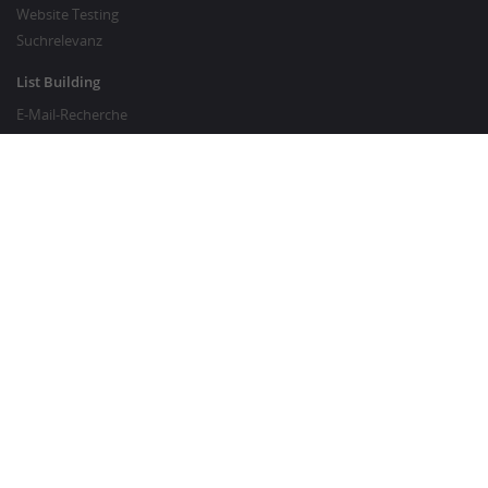
Website Testing
Suchrelevanz
List Building
E-Mail-Recherche
Preisrecherche
SEO Services
SEO Copywriting
Website Traffic Generator
GUT ZU WISSEN
Kunden-FAQ
Über Crowdsourcing
Umfrage-Wissen
Crowdsourcing-Glossar
Content-Marketing-Glossar
Ki Glossar