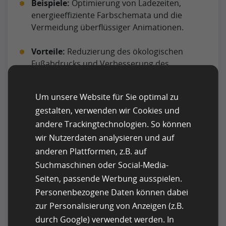
Beispiele:
Optimierung von Ladezeiten,
energieeffiziente Farbschemata und die
Vermeidung überflüssiger Animationen.
Vorteile:
Reduzierung des ökologischen
Fußabdrucks und Verbesserung des
Markenimages.
Um unsere Website für Sie optimal zu
Herausforderung:
Nachhaltige Praktiken
gestalten, verwenden wir Cookies und
umsetzen, ohne Funktionalität oder
andere Trackingtechnologien. So können
Designästhetik zu opfern.
wir Nutzerdaten analysieren und auf
6. Mikrointeraktionen
anderen Plattformen, z.B. auf
Suchmaschinen oder Social-Media-
Mikrointeraktionen, also kleine Animationen oder
Seiten, passende Werbung ausspielen.
Rückmeldungen, erhöhen das Engagement der
Nutzer.
Personenbezogene Daten können dabei
zur Personalisierung von Anzeigen (z.B.
Beispiele:
Ladebalken, die Fortschritte
durch Google) verwendet werden. In
visualisieren, oder Buttons, die bei einem Klick