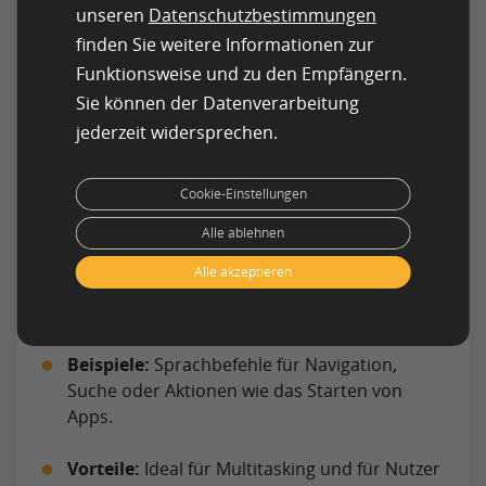
unseren
Datenschutzbestimmungen
animiert werden.
finden Sie weitere Informationen zur
Vorteile:
Verbessert die Nutzerbindung und
Funktionsweise und zu den Empfängern.
macht Interaktionen flüssiger.
Sie können der Datenverarbeitung
jederzeit widersprechen.
Herausforderung:
Zu viele Mikrointeraktionen
können verwirren und das Design überladen.
Cookie-Einstellungen
7. Voice User Interfaces (VUI)
Alle ablehnen
Die Nutzung von sprachgesteuerten Interfaces
Alle akzeptieren
wächst stetig, da sie intuitive Interaktionen
ermöglichen.
Beispiele:
Sprachbefehle für Navigation,
Suche oder Aktionen wie das Starten von
Apps.
Vorteile:
Ideal für Multitasking und für Nutzer