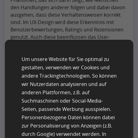
den Handlungen anderer folgen und dabei davon
ausgehen, dass diese Verhaltensweisen korrekt
sind. Im UX-Design wird diese Erkenntnis mit
Benutzerbewertungen, Ratings und Rezensionen
genutzt. Auch diese beeinflussen das User-
Verhalten im Sinne der sozialen Beweise. Zu
sehen, dass andere positive Erfahrungen gemacht
oder ein Produkt empfohlen haben, erhöht das
Um unsere Website für Sie optimal zu
Vertrauen und die Zuversicht der Benutzer. Es
gestalten, verwenden wir Cookies und
lenkt sie zu fundierten Entscheidungen. Dies ist
andere Trackingtechnologien. So können
besonders effektiv auf E-Commerce-Plattformen,
wir Nutzerdaten analysieren und auf
wo die Entscheidungsfindung maßgeblich für die
anderen Plattformen, z.B. auf
Conversion Rate ist.
Suchmaschinen oder Social-Media-
Seiten, passende Werbung ausspielen.
Überwindung der
Auswahlüberlastung durch
Personenbezogene Daten können dabei
intelligente Voreinstellungen und
zur Personalisierung von Anzeigen (z.B.
prädiktives Design
durch Google) verwendet werden. In