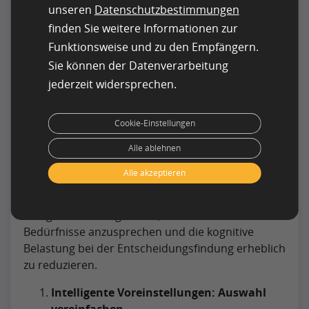
unseren
Datenschutzbestimmungen
Noch vor wenigen Jahrzehnten war
finden Sie weitere Informationen zur
Informationsbeschaffung mit viel Arbeit
Funktionsweise und zu den Empfängern.
verbunden. Heute liegen die Probleme anders.
Sie können der Datenverarbeitung
Wir werden mit Informationen und scheinbar
unendlichen Optionen bombardiert. Die
jederzeit widersprechen.
Überwindung der Auswahlüberlastung ist deshalb
eine ernsthafte Herausforderung für UX-Designer.
Cookie-Einstellungen
Intelligente Voreinstellungen und prädiktives
Design sind wirksame Strategien, um den
Alle ablehnen
Entscheidungsprozess für Benutzer zu
Alle akzeptieren
vereinfachen. Die Antizipation von
Benutzerpräferenzen und -aktionen gibt
Designern die Möglichkeit, individuelle
Bedürfnisse anzusprechen und die kognitive
Belastung bei der Entscheidungsfindung erheblich
zu reduzieren.
Intelligente Voreinstellungen: Auswahl
vereinfachen