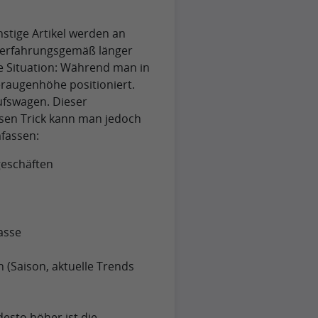
ünstige Artikel werden an
en erfahrungsgemäß länger
ie Situation: Während man in
eraugenhöhe positioniert.
ufswagen. Dieser
esen Trick kann man jedoch
fassen:
geschäften
asse
 (Saison, aktuelle Trends
desto höher ist die