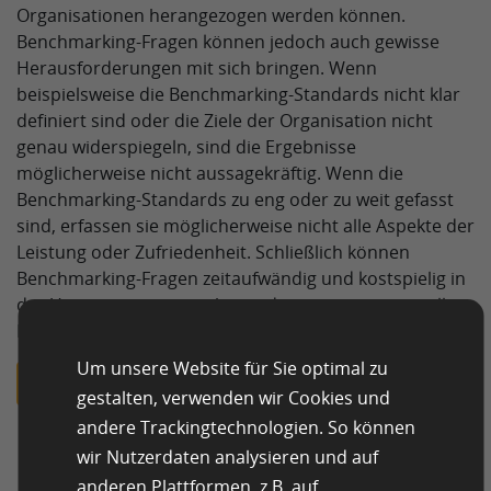
Organisationen herangezogen werden können.
Benchmarking-Fragen können jedoch auch gewisse
Herausforderungen mit sich bringen. Wenn
beispielsweise die Benchmarking-Standards nicht klar
definiert sind oder die Ziele der Organisation nicht
genau widerspiegeln, sind die Ergebnisse
möglicherweise nicht aussagekräftig. Wenn die
Benchmarking-Standards zu eng oder zu weit gefasst
sind, erfassen sie möglicherweise nicht alle Aspekte der
Leistung oder Zufriedenheit. Schließlich können
Benchmarking-Fragen zeitaufwändig und kostspielig in
der Umsetzung sein, insbesondere wenn sie spezielles
Fachwissen erfordern.
Um unsere Website für Sie optimal zu
Erfahren Sie mehr über Vergleichsfragen
gestalten, verwenden wir Cookies und
andere Trackingtechnologien. So können
wir Nutzerdaten analysieren und auf
Bewertungsfragen
anderen Plattformen, z.B. auf