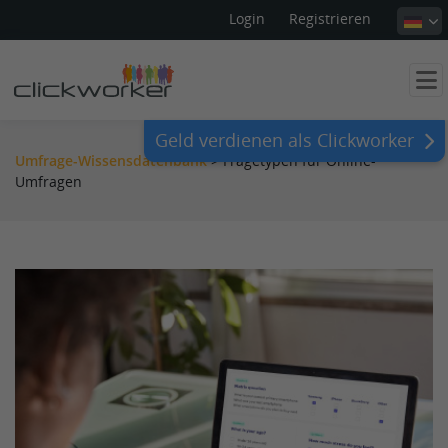
Login
Registrieren
Geld verdienen als Clickworker
Umfrage-Wissensdatenbank
>
Fragetypen für Online-
Umfragen