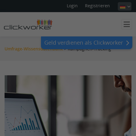
Login
Registrieren
Geld verdienen als Clickworker
Umfrage-Wissensdatenbank
>
Kampagnen-Tracking