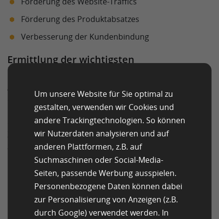
Förderung des Website-Traffics
Förderung des Produktabsatzes
Verbesserung der Kundenbindung
Ermittlung der wichtigsten
Leistungsindikatoren (KPIs)
Als Nächstes müssen die Vermarkter die richtigen KPIs
Um unsere Website für Sie optimal zu
ermitteln, welche den Erfolg ihrer Kampagnenziele
gestalten, verwenden wir Cookies und
messen. Die gewählten KPIs müssen relevant und
andere Trackingtechnologien. So können
quantifizierbar sein. Sie müssen sich immer an den
wir Nutzerdaten analysieren und auf
Zielen der Kampagne orientieren. Solche KPIs können
zum Beispiel die folgenden sein:
anderen Plattformen, z.B. auf
Suchmaschinen oder Social-Media-
Für
Markenbekanntheit
: Impressionen, Reichweite
Seiten, passende Werbung ausspielen.
und Engagement-Raten.
Personenbezogene Daten können dabei
Für Website-Traffic: Einzelne Besucher,
zur Personalisierung von Anzeigen (z.B.
Seitenaufrufe und Sitzungsdauer.
durch Google) verwendet werden. In