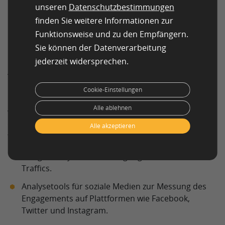
Für Produktverkäufe: Conversion Rate,
unseren
Datenschutzbestimmungen
durchschnittlicher Bestellwert und Verkaufserlös.
finden Sie weitere Informationen zur
Funktionsweise und zu den Empfängern.
Für das Kundenengagement: Likes, Shares,
Sie können der Datenverarbeitung
Kommentare und Abonnementraten.
jederzeit widersprechen.
Auswahl geeigneter Tracking-Tools und -
Plattformen
Cookie-Einstellungen
Die Wahl der richtigen Tools und Plattformen hängt
Alle ablehnen
von der Art der Kampagne, den gewählten KPIs und
der Zielgruppe ab. Einige Optionen können die
Alle akzeptieren
folgenden sein:
Google Analytics zur Verfolgung des Website-
Traffics.
Analysetools für soziale Medien zur Messung des
Engagements auf Plattformen wie Facebook,
Twitter und Instagram.