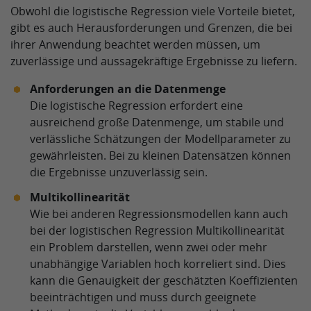
Obwohl die logistische Regression viele Vorteile bietet,
gibt es auch Herausforderungen und Grenzen, die bei
ihrer Anwendung beachtet werden müssen, um
zuverlässige und aussagekräftige Ergebnisse zu liefern.
Anforderungen an die Datenmenge
Die logistische Regression erfordert eine
ausreichend große Datenmenge, um stabile und
verlässliche Schätzungen der Modellparameter zu
gewährleisten. Bei zu kleinen Datensätzen können
die Ergebnisse unzuverlässig sein.
Multikollinearität
Wie bei anderen Regressionsmodellen kann auch
bei der logistischen Regression Multikollinearität
ein Problem darstellen, wenn zwei oder mehr
unabhängige Variablen hoch korreliert sind. Dies
kann die Genauigkeit der geschätzten Koeffizienten
beeinträchtigen und muss durch geeignete