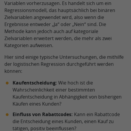
Variablen vorherzusagen. Es handelt sich um ein
Regressionsmodell, das hauptsächlich bei binären
Zielvariablen angewendet wird, also wenn die
Ergebnisse entweder „Ja“ oder „Nein“ sind. Die
Methode kann jedoch auch auf kategoriale
Zielvariablen erweitert werden, die mehr als zwei
Kategorien aufweisen.
Hier sind einige typische Untersuchungen, die mithilfe
der logistischen Regression durchgeführt werden
können:
Kaufentscheidung:
Wie hoch ist die
Wahrscheinlichkeit einer bestimmten
Kaufentscheidung in Abhängigkeit von bisherigen
Käufen eines Kunden?
Einfluss von Rabattcodes:
Kann ein Rabattcode
die Entscheidung eines Kunden, einen Kauf zu
tätigen, positiv beeinflussen?