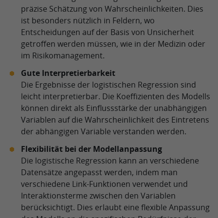
präzise Schätzung von Wahrscheinlichkeiten. Dies
ist besonders nützlich in Feldern, wo
Entscheidungen auf der Basis von Unsicherheit
getroffen werden müssen, wie in der Medizin oder
im Risikomanagement.
Gute Interpretierbarkeit
Die Ergebnisse der logistischen Regression sind
leicht interpretierbar. Die Koeffizienten des Modells
können direkt als Einflussstärke der unabhängigen
Variablen auf die Wahrscheinlichkeit des Eintretens
der abhängigen Variable verstanden werden.
Flexibilität bei der Modellanpassung
Die logistische Regression kann an verschiedene
Datensätze angepasst werden, indem man
verschiedene Link-Funktionen verwendet und
Interaktionsterme zwischen den Variablen
berücksichtigt. Dies erlaubt eine flexible Anpassung