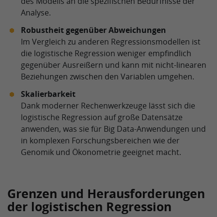
des Modells an die spezifischen Bedürfnisse der
Analyse.
Robustheit gegenüber Abweichungen
Im Vergleich zu anderen Regressionsmodellen ist
die logistische Regression weniger empfindlich
gegenüber Ausreißern und kann mit nicht-linearen
Beziehungen zwischen den Variablen umgehen.
Skalierbarkeit
Dank moderner Rechenwerkzeuge lässt sich die
logistische Regression auf große Datensätze
anwenden, was sie für Big Data-Anwendungen und
in komplexen Forschungsbereichen wie der
Genomik und Ökonometrie geeignet macht.
Grenzen und Herausforderungen
der logistischen Regression