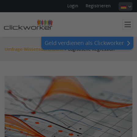
Login
Registrieren
Geld verdienen als Clickworker
Umfrage-Wissensdatenbank
>
Logistische Regression