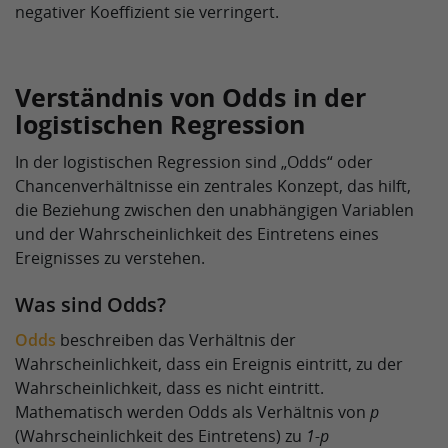
negativer Koeffizient sie verringert.
Verständnis von Odds in der
logistischen Regression
In der logistischen Regression sind „Odds“ oder
Chancenverhältnisse ein zentrales Konzept, das hilft,
die Beziehung zwischen den unabhängigen Variablen
und der Wahrscheinlichkeit des Eintretens eines
Ereignisses zu verstehen.
Was sind Odds?
Odds
beschreiben das Verhältnis der
Wahrscheinlichkeit, dass ein Ereignis eintritt, zu der
Wahrscheinlichkeit, dass es nicht eintritt.
Mathematisch werden Odds als Verhältnis von
p
(Wahrscheinlichkeit des Eintretens) zu
1-p