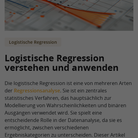
Logistische Regression
Logistische Regression
verstehen und anwenden
Die logistische Regression ist eine von mehreren Arten
der
Regressionsanalyse
. Sie ist ein zentrales
statistisches Verfahren, das hauptsächlich zur
Modellierung von Wahrscheinlichkeiten und binären
Ausgängen verwendet wird. Sie spielt eine
entscheidende Rolle in der Datenanalyse, da sie es
ermöglicht, zwischen verschiedenen
Ergebniskategorien zu unterscheiden. Dieser Artikel