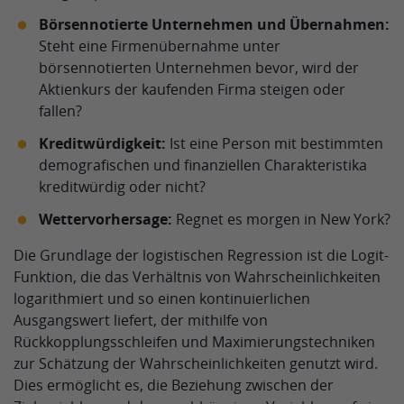
Börsennotierte Unternehmen und Übernahmen:
Steht eine Firmenübernahme unter
börsennotierten Unternehmen bevor, wird der
Aktienkurs der kaufenden Firma steigen oder
fallen?
Kreditwürdigkeit:
Ist eine Person mit bestimmten
demografischen und finanziellen Charakteristika
kreditwürdig oder nicht?
Wettervorhersage:
Regnet es morgen in New York?
Die Grundlage der logistischen Regression ist die Logit-
Funktion, die das Verhältnis von Wahrscheinlichkeiten
logarithmiert und so einen kontinuierlichen
Ausgangswert liefert, der mithilfe von
Rückkopplungsschleifen und Maximierungstechniken
zur Schätzung der Wahrscheinlichkeiten genutzt wird.
Dies ermöglicht es, die Beziehung zwischen der