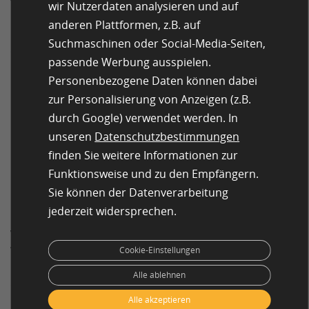
verschiedenen Zielgruppen durch. Ziel ist, die
wir Nutzerdaten analysieren und auf
Gesamtwirkung besser einschätzen zu können und die
anderen Plattformen, z.B. auf
Kampagne gegebenenfalls vor dem Rollout noch zu
Suchmaschinen oder Social-Media-Seiten,
optimieren. Nutzen Sie dazu Fragen wie:
passende Werbung ausspielen.
„Was nehmen Sie aus dieser Kampagne mit?“
Personenbezogene Daten können dabei
zur Personalisierung von Anzeigen (z.B.
„Wie sehr spricht diese Kampagne Sie persönlich
durch Google) verwendet werden. In
an?“
unseren
Datenschutzbestimmungen
„Wie wahrscheinlich ist es, dass Sie aufgrund dieser
finden Sie weitere Informationen zur
Kampagne das Produkt kaufen würden?“
Funktionsweise und zu den Empfängern.
Kaufabsicht
Sie können der Datenverarbeitung
jederzeit widersprechen.
Das Ziel Ihrer Werbemaßnahme ist an konkrete
Verkaufszahlen geknüpft? Finden Sie heraus, ob die
Werbung die Kaufabsicht Ihrer Zielgruppe erhöht.
Cookie-Einstellungen
Befragen Sie die Teilnehmenden dazu vor und nach
Alle ablehnen
dem Zeigen einer Werbemaßnahme:
Alle akzeptieren