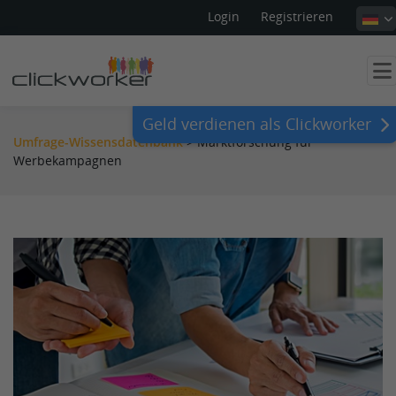
Login
Registrieren
Geld verdienen als Clickworker
Umfrage-Wissensdatenbank
>
Marktforschung für
Werbekampagnen