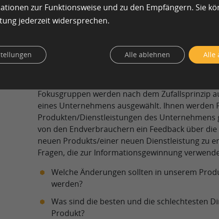
Datenforschung hauptsächlich durch Interviews 
mationen zur Funktionsweise und zu den Empfängern. Sie k
sind einige der anderen beliebten Methoden, mit
tung jederzeit widersprechen.
Daten erhoben werden:
Schwerpunktgruppen
stellungen
Alle ablehnen
Alle
Sowohl persönliche als auch Online-Fokusgruppen
Möglichkeit, um qualitative Daten zu sammeln. Di
Fokusgruppen werden nach dem Zufallsprinzip a
eines Unternehmens ausgewählt. Ihnen werden 
Produkten/Dienstleistungen des Unternehmens gest
von den Endverbrauchern ein Feedback über die 
neuen Produkts/einer neuen Dienstleistung zu er
Fragen, die zur Informationsgewinnung verwend
Welche Änderungen sollten in unserem Prod
werden?
Was sind die besten und die schlechtesten 
Produkt?