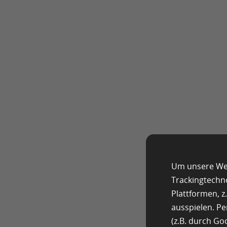
Um unsere Web
Trackingtechn
Plattformen, 
ausspielen. P
(z.B. durch G