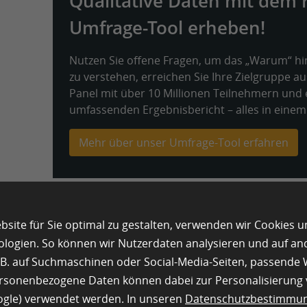
Qualitative Daten mit dem 
Umfrage-Tool erheben!
Nutzen Sie offene Fragen, um das „Warum“ hi
zu verstehen, erreichen Sie Ihre Zielgruppe a
Panel mit über 10 Millionen Teilnehmern und 
umfassenden Ergebnisbericht – alles in einem
Mehr über unser Umfrage-Tool erfahren
Qualitative Daten
site für Sie optimal zu gestalten, verwenden wir Cookies 
ologien. So können wir Nutzerdaten analysieren und auf a
Marktforschungsmeth
z.B. auf Suchmaschinen oder Social-Media-Seiten, passend
ersonenbezogene Daten können dabei zur Personalisierung
Während die quantitative Datenforschung haupt
oogle) verwendet werden. In unseren
Datenschutzbestimmu
Erhebungen und Fragebögen erfolgt, wird die qua