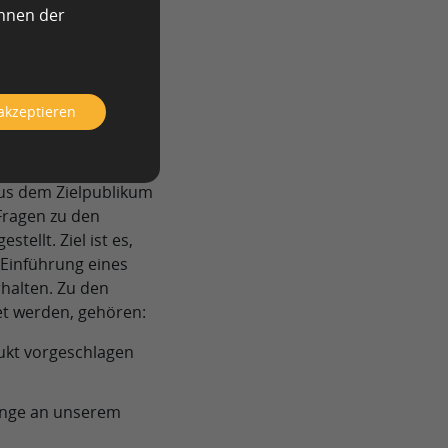
durchgeführt. Hier
önnen der
 denen qualitative
 akzeptieren
 sind eine beliebte
e Mitglieder von
us dem Zielpublikum
Fragen zu den
ellt. Ziel ist es,
Einführung eines
halten. Zu den
et werden, gehören:
ukt vorgeschlagen
Dinge an unserem