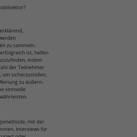
obilsektor?
erklärend,
werden
ten zu sammeln.
rfolgreich ist, helfen
uszufinden, indem
Zahl der Teilnehmer
, um sicherzustellen,
 Meinung zu äußern.
e sinnvolle
ährleisten.
ngsmethode, mit der
nnen. Interviews für
turiert oder