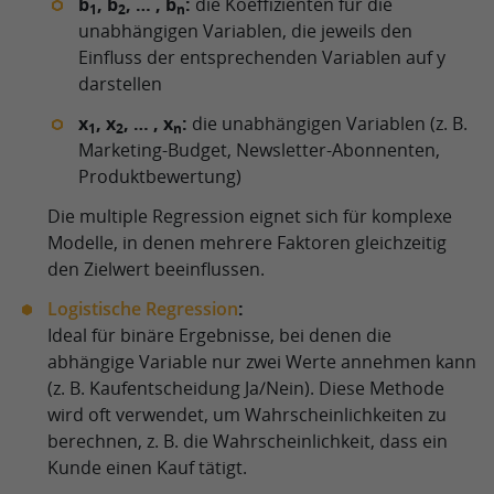
b
, b
, … , b
:
die Koeffizienten für die
1
2
n
unabhängigen Variablen, die jeweils den
Einfluss der entsprechenden Variablen auf y
darstellen
x
, x
, … , x
:
die unabhängigen Variablen (z. B.
1
2
n
Marketing-Budget, Newsletter-Abonnenten,
Produktbewertung)
Die multiple Regression eignet sich für komplexe
Modelle, in denen mehrere Faktoren gleichzeitig
den Zielwert beeinflussen.
Logistische Regression
:
Ideal für binäre Ergebnisse, bei denen die
abhängige Variable nur zwei Werte annehmen kann
(z. B. Kaufentscheidung Ja/Nein). Diese Methode
wird oft verwendet, um Wahrscheinlichkeiten zu
berechnen, z. B. die Wahrscheinlichkeit, dass ein
Kunde einen Kauf tätigt.