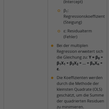
(Intercept)
β
:
1
Regressionskoeffizient
(Steigung)
ε: Residualterm
(Fehler)
Bei der multiplen
Regression erweitert sich
die Gleichung zu:
Y = β
+
0
β
X
+ β
X
+ … + β
X
+
1
1
2
2
n
n
ε
.
Die Koeffizienten werden
durch die Methode der
kleinsten Quadrate (OLS)
geschätzt, um die Summe
der quadrierten Residuen
zu minimieren.