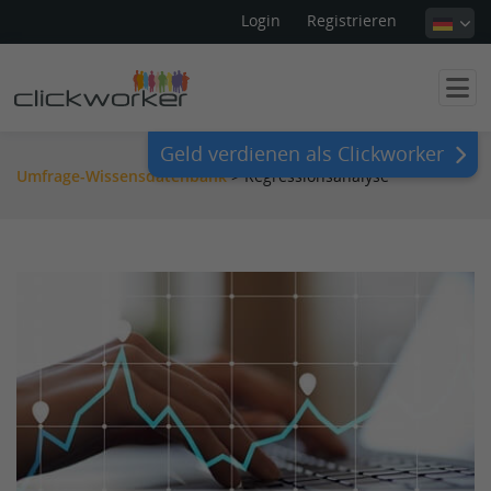
Login
Registrieren
Geld verdienen als Clickworker
Umfrage-Wissensdatenbank
>
Regressionsanalyse