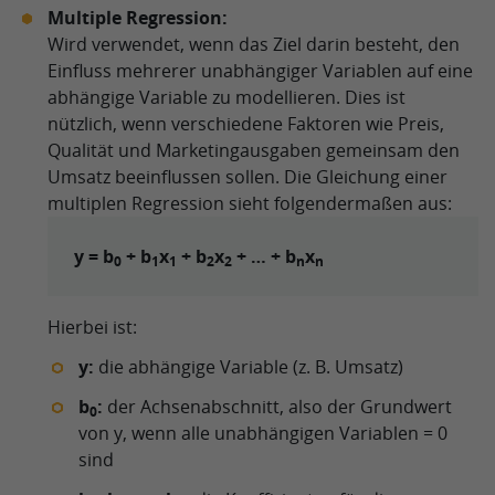
Multiple Regression:
Wird verwendet, wenn das Ziel darin besteht, den
Einfluss mehrerer unabhängiger Variablen auf eine
abhängige Variable zu modellieren. Dies ist
nützlich, wenn verschiedene Faktoren wie Preis,
Qualität und Marketingausgaben gemeinsam den
Umsatz beeinflussen sollen. Die Gleichung einer
multiplen Regression sieht folgendermaßen aus:
y = b
+ b
x
+ b
x
+ … + b
x
0
1
1
2
2
n
n
Hierbei ist:
y:
die abhängige Variable (z. B. Umsatz)
b
:
der Achsenabschnitt, also der Grundwert
0
von y, wenn alle unabhängigen Variablen = 0
sind