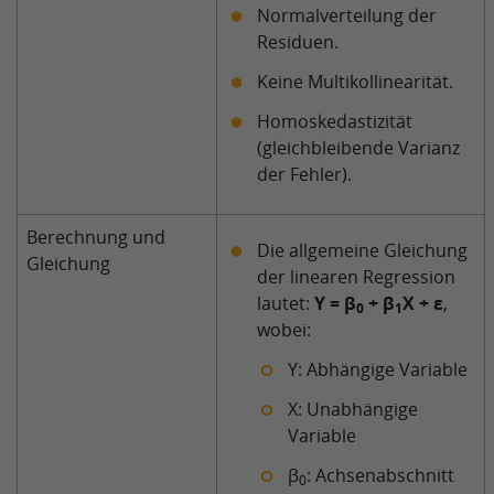
Normalverteilung der
Residuen.
Keine Multikollinearität.
Homoskedastizität
(gleichbleibende Varianz
der Fehler).
Berechnung und
Die allgemeine Gleichung
Gleichung
der linearen Regression
lautet:
Y = β
+ β
X + ε
,
0
1
wobei:
Y: Abhängige Variable
X: Unabhängige
Variable
β
: Achsenabschnitt
0