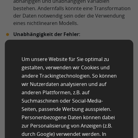
abhängigen und unabhängigen Variablen
bestehen. Andernfalls könnte eine Transformation
der Daten notwendig sein oder die Verwendung
eines nichtlinearen Modells.
Unabhängigkeit der Fehler:
Die Fehler (Residuen) sollten unabhängig
voneinander sein. Dies bedeutet, dass der Fehler
an einem Punkt keine Auswirkungen auf den Fehler
Um unsere Website für Sie optimal zu
an einem anderen Punkt haben sollte.
gestalten, verwenden wir Cookies und
Homoskedastizität:
andere Trackingtechnologien. So können
Die Varianz der Fehlerterme sollte konstant sein,
wir Nutzerdaten analysieren und auf
unabhängig vom Wert der unabhängigen
anderen Plattformen, z.B. auf
Variablen. Verstöße gegen diese Annahme können
Suchmaschinen oder Social-Media-
die Zuverlässigkeit der Ergebnisse beeinträchtigen.
Seiten, passende Werbung ausspielen.
Normalverteilung der Fehler:
Personenbezogene Daten können dabei
Die Fehlerterme sollten einer Normalverteilung
zur Personalisierung von Anzeigen (z.B.
folgen, insbesondere wenn statistische Tests zur
durch Google) verwendet werden. In
Modellbewertung eingesetzt werden.