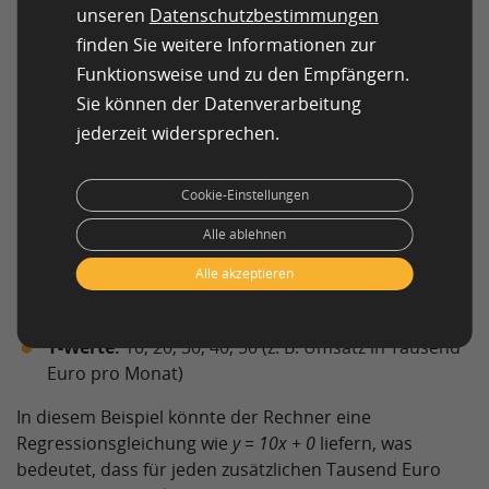
unseren
Datenschutzbestimmungen
finden Sie weitere Informationen zur
Funktionsweise und zu den Empfängern.
Regressionsanalyse – Rechner
Sie können der Datenverarbeitung
jederzeit widersprechen.
Unser Regressionsrechner hilft Ihnen, die
Regressionsgerade für eine einfache lineare
Regression
zu berechnen. Geben Sie eine Reihe von X-
Cookie-Einstellungen
und Y-Werten ein, und der Rechner berechnet die
Alle ablehnen
Gleichung der Regressionsgerade für Sie. Zum Beispiel:
Alle akzeptieren
X-Werte:
1, 2, 3, 4, 5 (z. B. Werbeausgaben in
Tausend Euro pro Monat)
Y-Werte:
10, 20, 30, 40, 50 (z. B. Umsatz in Tausend
Euro pro Monat)
In diesem Beispiel könnte der Rechner eine
Regressionsgleichung wie
y = 10x + 0
liefern, was
bedeutet, dass für jeden zusätzlichen Tausend Euro