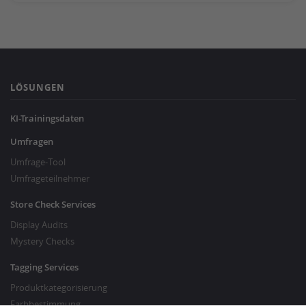
LÖSUNGEN
KI-Trainingsdaten
Umfragen
Umfrage-Tool
Umfrageteilnehmer
Store Check Services
Display Audits
Mystery Checks
Tagging Services
Produktkategorisierung
Farbbestimmung