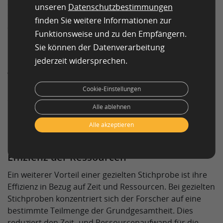
Stichproben von unschätzbarem Wert. Denn sie
unseren
Datenschutzbestimmungen
ermöglichen es den Forschern, gezielt die Personen
finden Sie weitere Informationen zur
auszuwählen, die die Forschungsfrage am besten
Funktionsweise und zu den Empfängern.
beantworten können. Eine Studie, die sich
Sie können der Datenverarbeitung
beispielsweise mit den Erfahrungen von
jederzeit widersprechen.
Kriegsveteranen befasst, müsste idealerweise Daten
von Personen sammeln, die während des Krieges im
Militär gedient haben. Mit einer gezielten
Cookie-Einstellungen
Stichprobenauswahl kann der Forscher solche
Alle ablehnen
Personen bewusst für die Studie auswählen und so
Daten erhalten, die für die Forschungsfrage relevant
Alle akzeptieren
und aufschlussreich sind.
Effizienz der Ressourcen
Ein weiterer Vorteil einer gezielten Stichprobe ist ihre
Effizienz in Bezug auf Zeit und Ressourcen. Bei gezielten
Stichproben konzentriert sich der Forscher auf eine
bestimmte Teilmenge der Grundgesamtheit. Dies
reduziert den Zeit- und Ressourcenaufwand für die