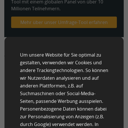
Tool mit einem globalen Panel von über 10
Millionen Teilnehmern.
Mehr über unser Umfrage-Tool erfahren
Um unsere Website für Sie optimal zu
Vorteile von Targeted Sampling
gestalten, verwenden wir Cookies und
andere Trackingtechnologien. So können
Eignung für spezialisierte
Forschungsthemen
wir Nutzerdaten analysieren und auf
anderen Plattformen, z.B. auf
Eine der Hauptstärken der gezielten Stichproben ist
Suchmaschinen oder Social-Media-
ihre Eignung für spezialisierte Forschungsthemen.
Seiten, passende Werbung ausspielen.
Forschungsstudien zielen oft auf die Untersuchung
Personenbezogene Daten können dabei
sehr spezifischer Fragen ab, für die Daten von ganz
bestimmten Gruppen innerhalb der Bevölkerung
zur Personalisierung von Anzeigen (z.B.
benötigt werden. In solchen Fällen sind gezielte
durch Google) verwendet werden. In