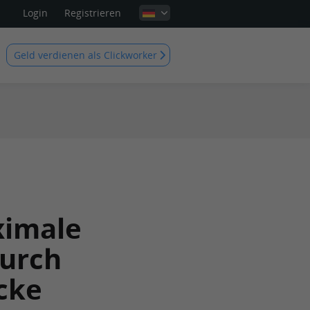
Login
Registrieren
Geld verdienen als Clickworker
ximale
durch
cke