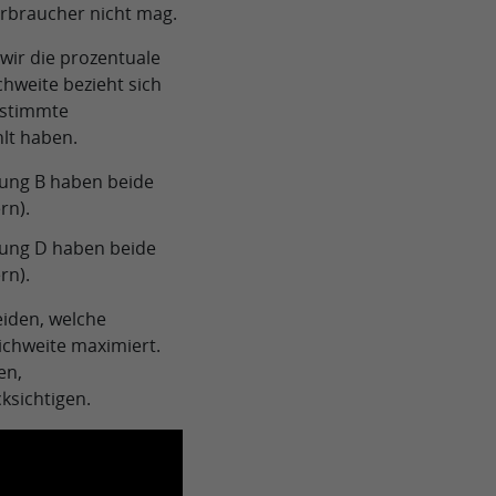
erbraucher nicht mag.
wir die prozentuale
hweite bezieht sich
estimmte
lt haben.
ung B haben beide
rn).
ung D haben beide
rn).
iden, welche
chweite maximiert.
en,
ksichtigen.