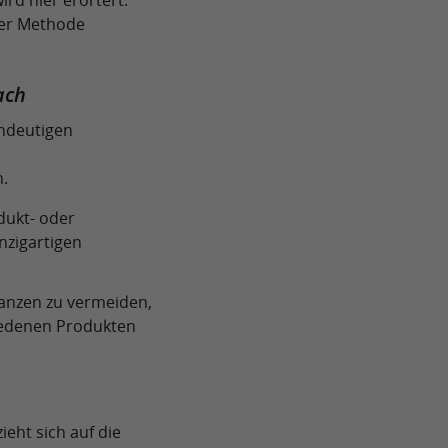
rd hier erörtert.
ser Methode
ach
indeutigen
n.
odukt- oder
nzigartigen
anzen zu vermeiden,
iedenen Produkten
ieht sich auf die