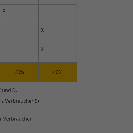
X
X
X
40%
40%
C und D.
is Verbraucher 5)
er Verbraucher