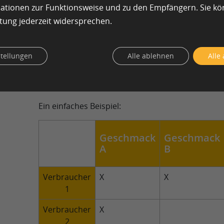
mationen zur Funktionsweise und zu den Empfängern. Sie k
Reichweite und Häufigkeit erzielen kann.
tung jederzeit widersprechen.
Beispiele für eine TURF-Analyse-Matri
Stellen Sie sich vor, Sie sind Marketingmanager e
stellungen
Alle ablehnen
Alle
Getränkeherstellers und möchten die beste Komb
neuen Produktgeschmacksrichtungen ermitteln,
Marktreichweite zu maximieren.
Ein einfaches Beispiel:
Geschmack
Geschmack
A
B
Verbraucher
X
X
1
Verbraucher
X
2