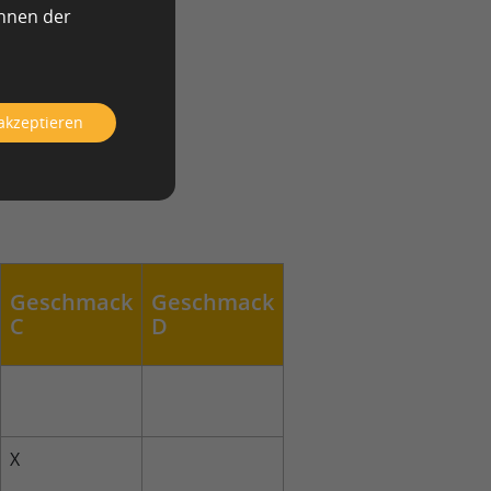
önnen der
x
ines
 akzeptieren
ination aus drei
 um Ihre
Geschmack
Geschmack
C
D
X