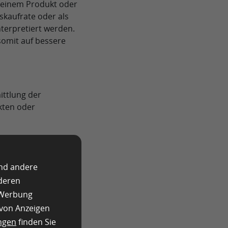
t einem Produkt oder
skaufrate oder als
terpretiert werden.
somit auf bessere
ittlung der
kten oder
igartige
ie Häufigkeit.
und andere
nationen von
nderen
geben einen visuellen
e Werbung
 von Anzeigen
eststellen, welche
ngen
finden Sie
ungen die größte