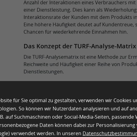
Anzahl der Interaktionen eines Verbrauchers mi
einer Dienstleistung. Dies kann als Wiederholung
Interaktionsrate der Kunden mit dem Produkts in
Eine höhere Häufigkeit deutet auf Kundentreue, 
Chancen für wiederkehrende Einnahmen hin.
Das Konzept der TURF-Analyse-Matrix
Die TURF-Analysematrix ist eine Methode zur Erm
Reichweite und Häufigkeit einer Reihe von Produ
Dienstleistungen.
Die vertikale Achse stellt in der Regel die einz
Kundenreichweite dar, die horizontale Achse d
site für Sie optimal zu gestalten, verwenden wir Cookies 
In dieser Matrix werden verschiedene Kombi
ologien. So können wir Nutzerdaten analysieren und auf a
Produkten/Dienstleistungen dargestellt. Sie 
z.B. auf Suchmaschinen oder Social-Media-Seiten, passend
Überblick über die Marktabdeckung.
ersonenbezogene Daten können dabei zur Personalisierung
Anhand der Matrix können die Unternehmen f
oogle) verwendet werden. In unseren
Datenschutzbestimmu
Kombination von Produkten oder Dienstleist