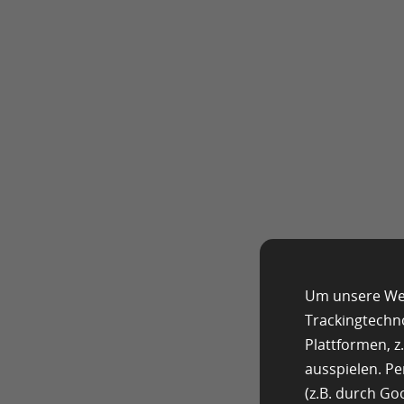
Um unsere Web
Trackingtechn
Plattformen, 
ausspielen. P
(z.B. durch G