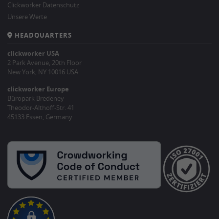
Clickworker Datenschutz
Unsere Werte
HEADQUARTERS
clickworker USA
2 Park Avenue, 20th Floor
New York, NY 10016 USA
clickworker Europe
Büropark Bredeney
Theodor-Althoff-Str. 41
45133 Essen, Germany