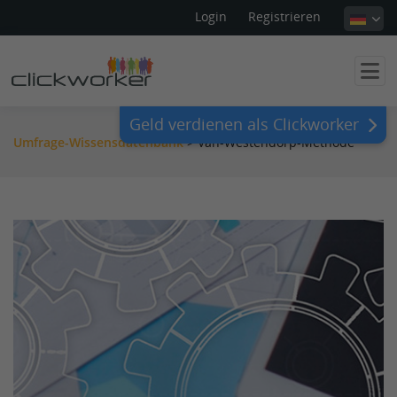
Login
Registrieren
Geld verdienen als Clickworker
Umfrage-Wissensdatenbank
>
Van-Westendorp-Methode