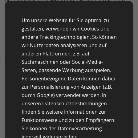
richtige Zielgruppe versenden, die an Ihrem Produkt
interessiert ist und es kaufen würde. Bei Bedarf können
Sie auch mehrere Zielgruppen einrichten, um
Um unsere Website für Sie optimal zu
verschiedene Märkte zu erkunden. Außerdem sollten
gestalten, verwenden wir Cookies und
Sie genügend Teilnehmer einbeziehen. Als Faustregel
andere Trackingtechnologien. So können
gilt, dass Sie etwa 200 Antworten pro Zielgruppe
benötigen.
wir Nutzerdaten analysieren und auf
anderen Plattformen, z.B. auf
Erfahren Sie mehr über Zielgruppen
Suchmaschinen oder Social-Media-
Seiten, passende Werbung ausspielen.
Personenbezogene Daten können dabei
Van Westendorp: Auswertung des
zur Personalisierung von Anzeigen (z.B.
Diagramms
durch Google) verwendet werden. In
unseren
Datenschutzbestimmungen
Nach dem Sammeln der Daten ist die richtige
finden Sie weitere Informationen zur
Auswertung der Daten der wichtigste Teil. Die Analyse
Funktionsweise und zu den Empfängern.
lässt sich am besten erklären, wenn die Daten in einem
Sie können der Datenverarbeitung
Diagramm dargestellt werden. Die Antworten der
jederzeit widersprechen.
Umfrageteilnehmenden werden auf der X-Achse